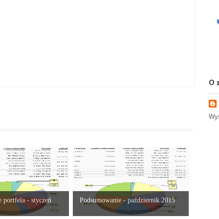
O 
Wyś
portfela - styczeń
Podsumowanie - październik 2015