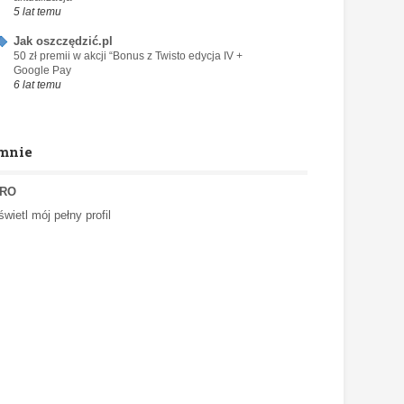
5 lat temu
Jak oszczędzić.pl
50 zł premii w akcji “Bonus z Twisto edycja IV +
Google Pay
6 lat temu
mnie
RO
wietl mój pełny profil