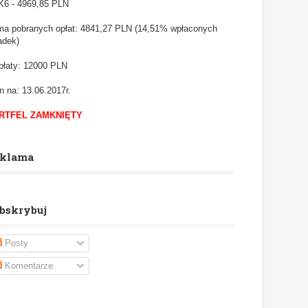
6 - 4969,85
PLN
a pobranych opłat: 4841,27 PLN (14,51% wpłaconych
adek)
łaty: 12000 PLN
n na: 13.06.2017r.
RTFEL ZAMKNIĘTY
klama
bskrybuj
Posty
Komentarze