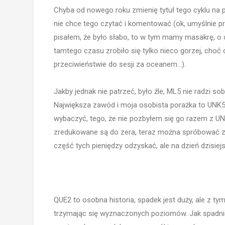
Chyba od nowego roku zmienię tytuł tego cyklu na 
nie chce tego czytać i komentować (ok, umyślnie pr
pisałem, że było słabo, to w tym mamy masakrę, o
tamtego czasu zrobiło się tylko nieco gorzej, ch
przeciwieństwie do sesji za oceanem...).
Jakby jednak nie patrzeć, było źle, ML5 nie radzi sob
Największa zawód i moja osobista porażka to UNK5
wybaczyć, tego, że nie pozbyłem się go razem z UNK
zredukowane są do zera, teraz można spróbować za
część tych pieniędzy odzyskać, ale na dzień dzisiej
QUE2 to osobna historia, spadek jest duży, ale z tym
trzymając się wyznaczonych poziomów. Jak spadni