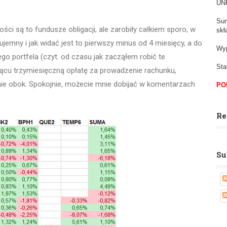
UNK
Sum
ci są to fundusze obligacji, ale zarobiły całkiem sporo, w
skł
ujemny i jak widać jest to pierwszy minus od 4 miesięcy, a do
Wyp
go portfela (czyt. od czasu jak zacząłem robić te
Sta
iącu trzymiesięczną opłatę za prowadzenie rachunku,
mnie obok. Spokojnie, możecie mnie dobijać w komentarzach
PO
Re
Su