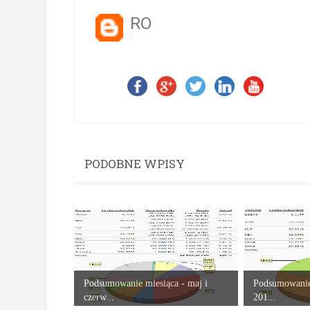
RO
PODOBNE WPISY
Podsumowanie miesiąca - maj i
Podsumowanie 
czerw...
201...