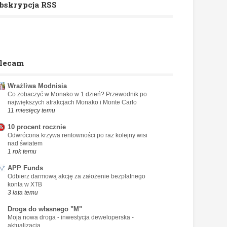
bskrypcja RSS
lecam
Wrażliwa Modnisia
Co zobaczyć w Monako w 1 dzień? Przewodnik po
największych atrakcjach Monako i Monte Carlo
11 miesięcy temu
10 procent rocznie
Odwrócona krzywa rentowności po raz kolejny wisi
nad światem
1 rok temu
APP Funds
Odbierz darmową akcję za założenie bezpłatnego
konta w XTB
3 lata temu
Droga do własnego "M"
Moja nowa droga - inwestycja deweloperska -
aktualizacja