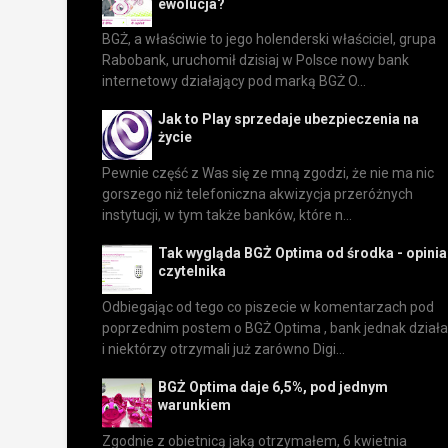
ewolucja?
BGŻ, a właściwie to jego holenderski właściciel, grupa
Rabobank, uruchomił dzisiaj w Polsce nowy bank
internetowy działający pod marką BGŻ O...
Jak to Play sprzedaje ubezpieczenia na
życie
Pewnie część z Was się ze mną zgodzi, że nie ma nic
gorszego niż telefoniczna akwizycja przeróżnych
instytucji, w tym także banków, które n...
Tak wygląda BGŻ Optima od środka - opinia
czytelnika
Odbiegając od tego co piszecie w komentarzach pod
poprzednim postem o BGŻ Optima , bank jednak działa
i niektórzy otrzymali już zarówno Digi...
BGŻ Optima daje 6,5%, pod jednym
warunkiem
Zgodnie z obietnicą jaką otrzymałem, 6 kwietnia