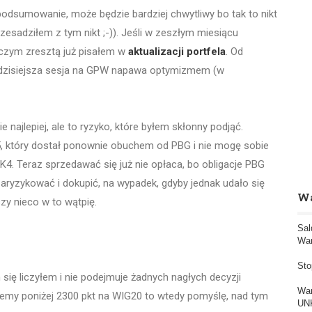
podsumowanie, może będzie bardziej chwytliwy bo tak to nikt
zesadziłem z tym nikt ;-)). Jeśli w zeszłym miesiącu
 czym zresztą już pisałem w
aktualizacji portfela
. Od
oć dzisiejsza sesja na GPW napawa optymizmem (w
ie najlepiej, ale to ryzyko, które byłem skłonny podjąć.
, który dostał ponownie obuchem od PBG i nie mogę sobie
4. Teraz sprzedawać się już nie opłaca, bo obligacje PBG
ryzykować i dokupić, na wypadek, gdyby jednak udało się
Wa
szy nieco w to wątpię.
Sal
War
Sto
 się liczyłem i nie podejmuje żadnych nagłych decyzji
War
emy poniżej 2300 pkt na WIG20 to wtedy pomyślę, nad tym
UNK