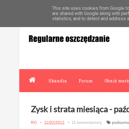
This site uses cookies from Google to 
Strona główna
Współpraca
O mnie
are shared with Google along with per
statistics, and to detect and address 
Skandia
Forum
Obniż marż
Zysk i strata miesiąca - pa
RO
11/02/2012
11 komentarze/y
podsumo