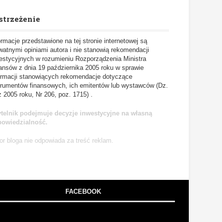
strzeżenie
ormacje przedstawione na tej stronie internetowej są
watnymi opiniami autora i nie stanowią rekomendacji
estycyjnych w rozumieniu Rozporządzenia Ministra
ansów z dnia 19 października 2005 roku w sprawie
ormacji stanowiących rekomendacje dotyczące
trumentów finansowych, ich emitentów lub wystawców (Dz.
z 2005 roku, Nr 206, poz. 1715) .
telnik podejmuje decyzje inwestycyjne na własną
powiedzialność.
or bloga nie odpowiada za treść reklam.
FACEBOOK