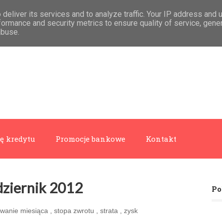
deliver its services and to analyze traffic. Your IP address and 
formance and security metrics to ensure quality of service, gen
abuse.
ę kredytu
Promocje bankowe
Kontakt
ździernik 2012
Po
wanie miesiąca
,
stopa zwrotu
,
strata
,
zysk