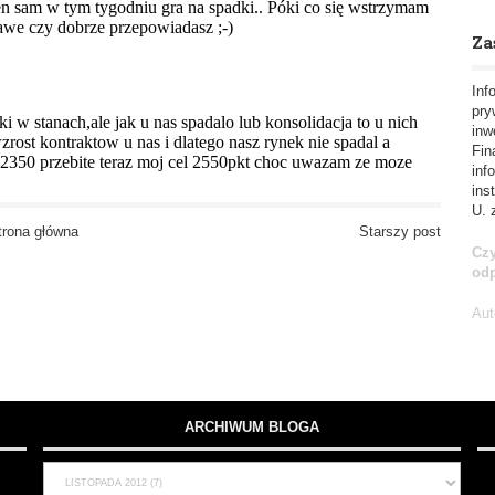
Za
Inf
pry
inw
Fin
inf
ins
U. 
trona główna
Starszy post
Czy
od
Aut
ARCHIWUM BLOGA