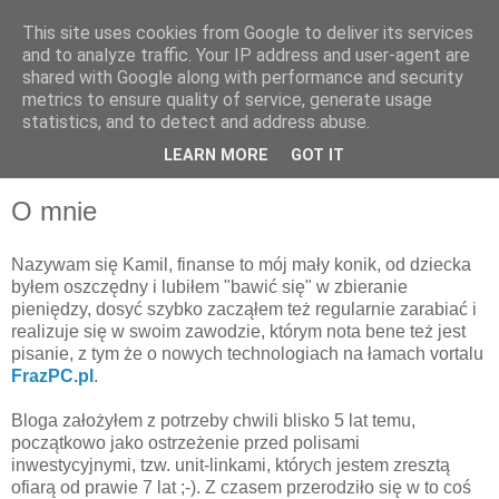
This site uses cookies from Google to deliver its services
and to analyze traffic. Your IP address and user-agent are
shared with Google along with performance and security
metrics to ensure quality of service, generate usage
statistics, and to detect and address abuse.
LEARN MORE
GOT IT
O mnie
Nazywam się Kamil, finanse to mój mały konik, od dziecka
byłem oszczędny i lubiłem "bawić się" w zbieranie
pieniędzy, dosyć szybko zacząłem też regularnie zarabiać i
realizuje się w swoim zawodzie, którym nota bene też jest
pisanie, z tym że o nowych technologiach na łamach vortalu
FrazPC.pl
.
Bloga założyłem z potrzeby chwili blisko 5 lat temu,
początkowo jako ostrzeżenie przed polisami
inwestycyjnymi, tzw. unit-linkami, których jestem zresztą
ofiarą od prawie 7 lat ;-). Z czasem przerodziło się w to coś