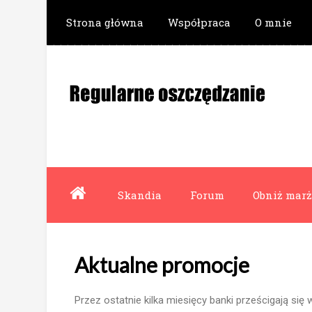
Strona główna
Współpraca
O mnie
Skandia
Forum
Obniż marż
Aktualne promocje
Przez ostatnie kilka miesięcy banki prześcigają s