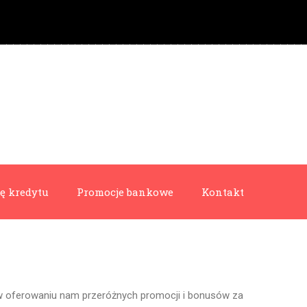
ę kredytu
Promocje bankowe
Kontakt
ię w oferowaniu nam przeróżnych promocji i bonusów za