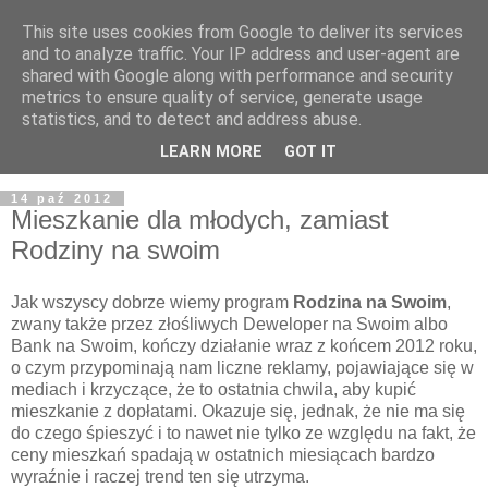
This site uses cookies from Google to deliver its services
and to analyze traffic. Your IP address and user-agent are
shared with Google along with performance and security
metrics to ensure quality of service, generate usage
statistics, and to detect and address abuse.
LEARN MORE
GOT IT
14 paź 2012
Mieszkanie dla młodych, zamiast
Rodziny na swoim
Jak wszyscy dobrze wiemy program
Rodzina na Swoim
,
zwany także przez złośliwych Deweloper na Swoim albo
Bank na Swoim, kończy działanie wraz z końcem 2012 roku,
o czym przypominają nam liczne reklamy, pojawiające się w
mediach i krzyczące, że to ostatnia chwila, aby kupić
mieszkanie z dopłatami. Okazuje się, jednak, że nie ma się
do czego śpieszyć i to nawet nie tylko ze względu na fakt, że
ceny mieszkań spadają w ostatnich miesiącach bardzo
wyraźnie i raczej trend ten się utrzyma.