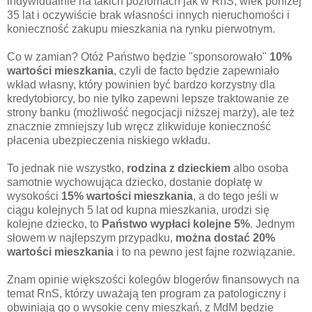
indywidualnie na takich poziomach jak w RnS, wiek poniżej
35 lat i oczywiście brak własności innych nieruchomości i
konieczność zakupu mieszkania na rynku pierwotnym.
Co w zamian? Otóż Państwo będzie "sponsorowało"
10%
wartości mieszkania
, czyli de facto będzie zapewniało
wkład własny, który powinien być bardzo korzystny dla
kredytobiorcy, bo nie tylko zapewni lepsze traktowanie ze
strony banku (możliwość negocjacji niższej marży), ale też
znacznie zmniejszy lub wręcz zlikwiduje konieczność
płacenia ubezpieczenia niskiego wkładu.
To jednak nie wszystko,
rodzina z dzieckiem
albo osoba
samotnie wychowująca dziecko, dostanie dopłatę w
wysokości
15% wartości mieszkania
, a do tego jeśli w
ciągu kolejnych 5 lat od kupna mieszkania, urodzi się
kolejne dziecko, to
Państwo wypłaci kolejne 5%
. Jednym
słowem w najlepszym przypadku,
można dostać 20%
wartości mieszkania
i to na pewno jest fajne rozwiązanie.
Znam opinie większości kolegów blogerów finansowych na
temat RnS, którzy uważają ten program za patologiczny i
obwiniają go o wysokie ceny mieszkań, z MdM będzie