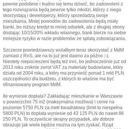
pewnie podobnie i trudno się temu dziwić, bo zadowoleni z
tego rozwiązania będą pewnie tylko młodzi, którzy z niego
skorzystają i deweloperzy, którzy sprzedadzą swoje
mieszkania. Mniej powodów do zadowolenia będą miały
banki, bo niższy kredyt to mniej odsetek, ale z drugiej strony
dostając 10/15/20% wkładu własnego, bank bierze na siebie
mniejsze ryzyko w razie problemów ze spłatą zobowiązania.
Szczerze powiedziawszy wolałbym teraz skorzystać z MdM
zamiast z RnS, ale na to już jest dawno za późno ;-).
Niestety niepocieszeni będą też inni, bo jednocześnie już od
2013 roku zniknie zwrot VAT za materiały budowlane, który
działa od 2004 roku, a który ma przynieść ponad 1 mld PLN
oszczędności dla budżetu, z których to właśnie ma być
sfinansowany program MdM.
Ile wyniesie dopłata? Zakładając mieszkanie w Warszawie
o powierzchni 75 m2 (maksymalna możliwa) i cenie na
poziomie 5750 PLN za metr kwadratowy (limit to niespełna
5800 PLN) to dopłata wyniesie od 43 125 PLN do nawet 86
250 PLN. To oczywiście skrajny przypadek, ale dobrze
obrazuje jak wiele będzie można na tym zyskać. Rząd