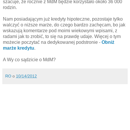
szacuje, że rocznie z MdM będzie korzystało około 36 000
rodzin.
Nam posiadającym już kredyty hipoteczne, pozostaje tylko
walczyć o niższe marże, do czego bardzo zachęcam, bo jak
wskazują komentarze pod moimi wiekowymi wpisami, z
radami jak to zrobić, to się na prawdę udaje. Więcej o tym
możecie poczytać na dedykowanej podstronie -
Obniż
marże kredytu
.
A Wy co sądzicie o MdM?
RO
o
10/14/2012