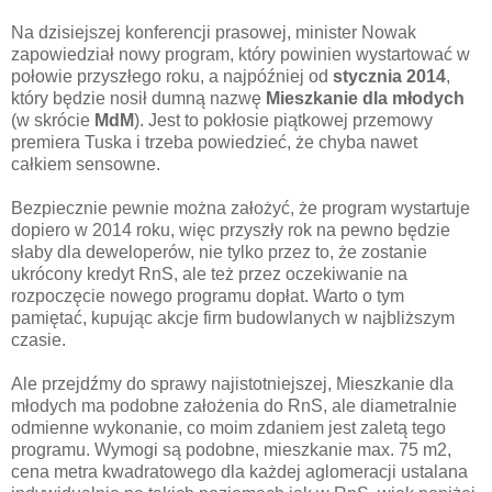
Na dzisiejszej konferencji prasowej, minister Nowak
zapowiedział nowy program, który powinien wystartować w
połowie przyszłego roku, a najpóźniej od
stycznia 2014
,
który będzie nosił dumną nazwę
Mieszkanie dla młodych
(w skrócie
MdM
). Jest to pokłosie piątkowej przemowy
premiera Tuska i trzeba powiedzieć, że chyba nawet
całkiem sensowne.
Bezpiecznie pewnie można założyć, że program wystartuje
dopiero w 2014 roku, więc przyszły rok na pewno będzie
słaby dla deweloperów, nie tylko przez to, że zostanie
ukrócony kredyt RnS, ale też przez oczekiwanie na
rozpoczęcie nowego programu dopłat. Warto o tym
pamiętać, kupując akcje firm budowlanych w najbliższym
czasie.
Ale przejdźmy do sprawy najistotniejszej, Mieszkanie dla
młodych ma podobne założenia do RnS, ale diametralnie
odmienne wykonanie, co moim zdaniem jest zaletą tego
programu. Wymogi są podobne, mieszkanie max. 75 m2,
cena metra kwadratowego dla każdej aglomeracji ustalana