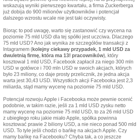
wskazują wyniki pierwszego kwartału, a firma Zuckerberga
już dobija do 900 milionów użytkowników i potencjał
dalszego wzrostu wcale nie jest taki oczywisty.
Biorąc to pod uwagę, warto się zastanowić czy wycena na
poziomie 75 mld USD dla tej spółki jest uczciwa. Dlaczego
75 mld USD? Ano jak wynika ze szczegółów transakcji z
Intagramem (
kolejny ciekawy przypadek, 1 mld USD za
dwuletnią firmę, która ma 13! pracowników
), który
kosztował 1 mld USD, Facebook zapłacił za niego 300 mln
USD w gotówce i 700 mln USD w swoich akcjach, których
było 23 miliony, co daje prosty przelicznik, że jedna akcja
warta jest 30,43 USD. Wszystkich akcji Facebooka jest 2,3
miliarda, stąd mamy wycenę na poziomie 75 mld USD.
Potencjał rozwoju Apple i Facebooka może pewnie ocenić
podobnie, w takim razie, jeśli za 1 mld USD zysku netto
mamy wycenę na poziomie 75 mld USD, to za 26 mld USD
z ubiegłego roku jakie miało Apple, spółka powinna
kosztować prawie 2 biliony USD, a nie nieco ponad 500 mld
USD. To tyle jeśli chodzi o bańkę na akcjach Apple. Czy
mamy bańkę na Facebooku? Chyba tak, a co jeszcze