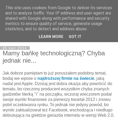
This site uses cookies from Google to deliver its services
and to analyze traffic. Your IP address and user-agent are
shared with Google along with performance and security
metrics to ensure quality of service, generate usage
statistics, and to detect and address abuse.
LEARN MORE
GOT IT
25 kwi 2012
Mamy bańkę technologiczną? Chyba
jednak nie...
Jak dobrze pamiętam to już poruszałem podobny temat,
bodaj we wpisie o
najdroższej firmie na świecie
, jaką
nadal jest Apple. Dzisiaj jest dobra okazja aby powrócić do
tematu, bo rzeczony producent wszystkim chyba znanych
gadżetów literką "i" na początku, wczoraj wieczorem podał
swoje wyniki finansowe za pierwszy kwartał 2012 i znowu
pobił oczekiwania rynku. To jednak nie jedyny powód, bo
wyniki zaktualizował też Facebook, wschodząca i niedługo
debiutująca na giełdzie gwiazda internetu w wersji Web 2.0.