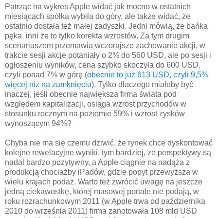
Patrząc na wykres Apple widać jak mocno w ostatnich
miesiącach spółka wybiła do góry, ale także widać, że
ostatnio dostała też małej zadyszki. Jedni mówią, że bańka
pęka, inni że to tylko korekta wzrostów. Za tym drugim
scenariuszem przemawia wczorajsze zachowanie akcji, w
trakcie sesji akcje potaniały o 2% do 560 USD, ale po sesji i
ogłoszeniu wyników, cena szybko skoczyła do 600 USD,
czyli ponad 7% w górę (
obecnie to już 613 USD, czyli 9,5%
więcej niż na zamknięciu
). Tylko dlaczego miałoby być
inaczej, jeśli obecnie największa firma świata pod
względem kapitalizacji, osiąga wzrost przychodów w
stosunku rocznym na poziomie 59% i wzrost zysków
wynoszącym 94%?
Chyba nie ma się czemu dziwić, że rynek chce dyskontować
kolejne rewelacyjne wyniki, tym bardziej, że perspektywy są
nadal bardzo pozytywny, a Apple ciągnie na nadąża z
produkcją chociażby iPadów, gdzie popyt przewyższa w
wielu krajach podaż. Warto też zwrócić uwagę na jeszcze
jedną ciekawostkę, której masowej portale nie podają, w
roku rozrachunkowym 2011 (w Apple trwa od października
2010 do września 2011) firma zanotowała 108 mld USD