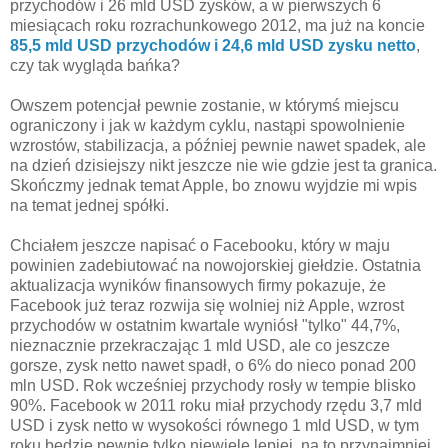
przychodów i 26 mld USD zysków, a w pierwszych 6
miesiącach roku rozrachunkowego 2012, ma już na koncie
85,5 mld USD przychodów i 24,6 mld USD zysku netto
,
czy tak wygląda bańka?
Owszem potencjał pewnie zostanie, w którymś miejscu
ograniczony i jak w każdym cyklu, nastąpi spowolnienie
wzrostów, stabilizacja, a później pewnie nawet spadek, ale
na dzień dzisiejszy nikt jeszcze nie wie gdzie jest ta granica.
Skończmy jednak temat Apple, bo znowu wyjdzie mi wpis
na temat jednej spółki.
Chciałem jeszcze napisać o Facebooku, który w maju
powinien zadebiutować na nowojorskiej giełdzie. Ostatnia
aktualizacja wyników finansowych firmy pokazuje, że
Facebook już teraz rozwija się wolniej niż Apple, wzrost
przychodów w ostatnim kwartale wyniósł "tylko" 44,7%,
nieznacznie przekraczając 1 mld USD, ale co jeszcze
gorsze, zysk netto nawet spadł, o 6% do nieco ponad 200
mln USD. Rok wcześniej przychody rosły w tempie blisko
90%. Facebook w 2011 roku miał przychody rzędu 3,7 mld
USD i zysk netto w wysokości równego 1 mld USD, w tym
roku będzie pewnie tylko niewiele lepiej, na to przynajmniej