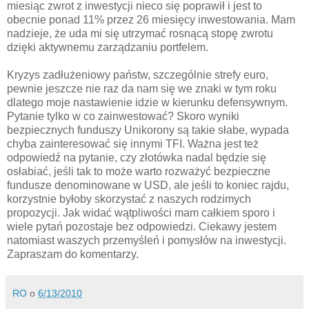
miesiąc zwrot z inwestycji nieco się poprawił i jest to
obecnie ponad 11% przez 26 miesięcy inwestowania. Mam
nadzieje, że uda mi się utrzymać rosnącą stopę zwrotu
dzięki aktywnemu zarządzaniu portfelem.
Kryzys zadłużeniowy państw, szczególnie strefy euro,
pewnie jeszcze nie raz da nam się we znaki w tym roku
dlatego moje nastawienie idzie w kierunku defensywnym.
Pytanie tylko w co zainwestować? Skoro wyniki
bezpiecznych funduszy Unikorony są takie słabe, wypada
chyba zainteresować się innymi TFI. Ważna jest też
odpowiedź na pytanie, czy złotówka nadal będzie się
osłabiać, jeśli tak to może warto rozważyć bezpieczne
fundusze denominowane w USD, ale jeśli to koniec rajdu,
korzystnie byłoby skorzystać z naszych rodzimych
propozycji. Jak widać wątpliwości mam całkiem sporo i
wiele pytań pozostaje bez odpowiedzi. Ciekawy jestem
natomiast waszych przemyśleń i pomysłów na inwestycji.
Zapraszam do komentarzy.
RO
o
6/13/2010