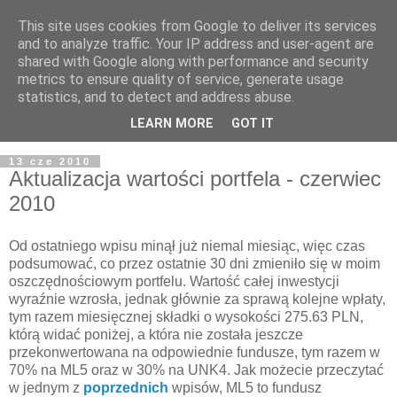
This site uses cookies from Google to deliver its services
and to analyze traffic. Your IP address and user-agent are
shared with Google along with performance and security
metrics to ensure quality of service, generate usage
statistics, and to detect and address abuse.
LEARN MORE
GOT IT
13 cze 2010
Aktualizacja wartości portfela - czerwiec
2010
Od ostatniego wpisu minął już niemal miesiąc, więc czas
podsumować, co przez ostatnie 30 dni zmieniło się w moim
oszczędnościowym portfelu. Wartość całej inwestycji
wyraźnie wzrosła, jednak głównie za sprawą kolejne wpłaty,
tym razem miesięcznej składki o wysokości 275.63 PLN,
którą widać poniżej, a która nie została jeszcze
przekonwertowana na odpowiednie fundusze, tym razem w
70% na ML5 oraz w 30% na UNK4. Jak możecie przeczytać
w jednym z
poprzednich
wpisów, ML5 to fundusz