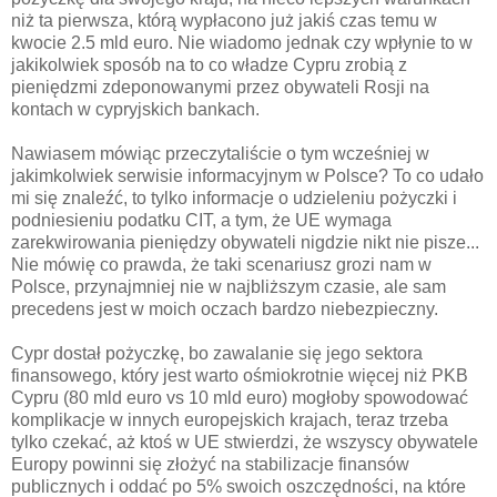
niż ta pierwsza, którą wypłacono już jakiś czas temu w
kwocie 2.5 mld euro. Nie wiadomo jednak czy wpłynie to w
jakikolwiek sposób na to co władze Cypru zrobią z
pieniędzmi zdeponowanymi przez obywateli Rosji na
kontach w cypryjskich bankach.
Nawiasem mówiąc przeczytaliście o tym wcześniej w
jakimkolwiek serwisie informacyjnym w Polsce? To co udało
mi się znaleźć, to tylko informacje o udzieleniu pożyczki i
podniesieniu podatku CIT, a tym, że UE wymaga
zarekwirowania pieniędzy obywateli nigdzie nikt nie pisze...
Nie mówię co prawda, że taki scenariusz grozi nam w
Polsce, przynajmniej nie w najbliższym czasie, ale sam
precedens jest w moich oczach bardzo niebezpieczny.
Cypr dostał pożyczkę, bo zawalanie się jego sektora
finansowego, który jest warto ośmiokrotnie więcej niż PKB
Cypru (80 mld euro vs 10 mld euro) mogłoby spowodować
komplikacje w innych europejskich krajach, teraz trzeba
tylko czekać, aż ktoś w UE stwierdzi, że wszyscy obywatele
Europy powinni się złożyć na stabilizacje finansów
publicznych i oddać po 5% swoich oszczędności, na które