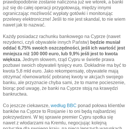
prawdopodobnie zostanie naliczona już we wtorek, a banki
już się do całej operacji przygotowują, między innymi
ograniczając możliwość wypłaty gotówki i monitorując
przelewy elektroniczne! Jeśli to nie jest skandal, to nie wiem
nawet jak to nazwać.
Każdy posiadacz rachunku bankowego na Cyprze (nawet
rezydenci, czyli obywatele innych Państw)
będzie musiał
oddać 6,75% swoich oszczędności, jeśli ich wartość jest
mniejsza niż 100 000 euro, lub 9,9% jeśli jest to kwota
większa.
Jednym słowem, rząd Cypru w świetle prawa
pozbawi swoich obywateli tysięcy euro. Dokładnie ma być to
kwota 5,8 mld euro. Jako rekompensatę, obywatele mają
otrzymać równowartość pobranej kwoty w akcjach swojego
banku, ale przyznacie chyba sami, że to marne pocieszenie,
biorąc pod uwagę, że banki na Cyprze stoją na krawędzi
bankructwa.
Co jeszcze ciekawsze,
według BBC
ponad połowa klientów
banków na Cyprze to Rosjanie i to oni będą najbardziej
pokrzywdzeni. W tej sprawie premier Cypru spotka się
nawet z włodarzami na Kremlu, negocjując kolejną
pożyczkę dla swojego kraju, na nieco lepszych warunkach