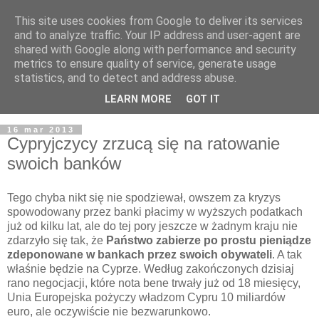
This site uses cookies from Google to deliver its services
and to analyze traffic. Your IP address and user-agent are
shared with Google along with performance and security
metrics to ensure quality of service, generate usage
statistics, and to detect and address abuse.
LEARN MORE
GOT IT
16 mar 2013
Cypryjczycy zrzucą się na ratowanie
swoich banków
Tego chyba nikt się nie spodziewał, owszem za kryzys
spowodowany przez banki płacimy w wyższych podatkach
już od kilku lat, ale do tej pory jeszcze w żadnym kraju nie
zdarzyło się tak, że
Państwo zabierze po prostu pieniądze
zdeponowane w bankach przez swoich obywateli
. A tak
właśnie będzie na Cyprze. Według zakończonych dzisiaj
rano negocjacji, które nota bene trwały już od 18 miesięcy,
Unia Europejska pożyczy władzom Cypru 10 miliardów
euro, ale oczywiście nie bezwarunkowo.