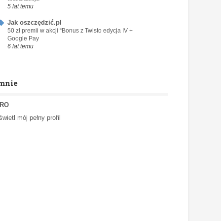
5 lat temu
Jak oszczędzić.pl
50 zł premii w akcji “Bonus z Twisto edycja IV +
Google Pay
6 lat temu
mnie
RO
wietl mój pełny profil