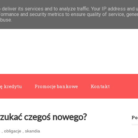
deliver its services and to analyze traffic. Your IP address and 
formance and security metrics to ensure quality of service, gen
abuse.
ę kredytu
Promocje bankowe
Kontakt
oszukać czegoś nowego?
Po
e
,
obligacje
,
skandia