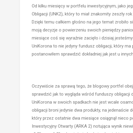
Od kilku miesięcy w portfelu inwestycyjnym, jako j
Obligacji (UNK2), który to miał znakomity zeszły ro
Dzięki temu całkiem głośno na jego temat zrobiło 
moją decyzje o powierzeniu swoich pieniędzy panio
miesiące coś się wyraźnie zacięło i dzisiaj jesteśmy
UniKorona to nie jedyny fundusz obligacji, który m
postanowiłem sprawdzić dokładniej jak jest u innych
Oczywiście za sprawą tego, że blogowy portfel obe
sprawdzić jak to wygląda wśród funduszy obligacji d
UniKorona w swoich spadkach nie jest wcale osamo
obligacji broni jedynie dwa produkty, na jedenaście
który przez ostatnie dwa miesiące osiągnął nieco 
Inwestycyjny Otwarty (ARKA 2) notująca wynik niewie