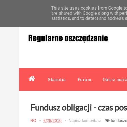
This site uses cookies from Google to 
Strona główna
Współpraca
O mnie
are shared with Google along with per
statistics, and to detect and address 
Skandia
Forum
Obniż marż
Fundusz obligacji - czas p
RO
6/28/2010
Napisz komentarz
fundusz