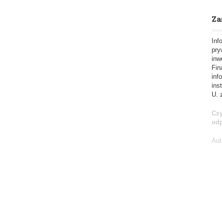
Za
Inf
pry
inw
Fin
inf
ins
U. 
Czy
od
Aut