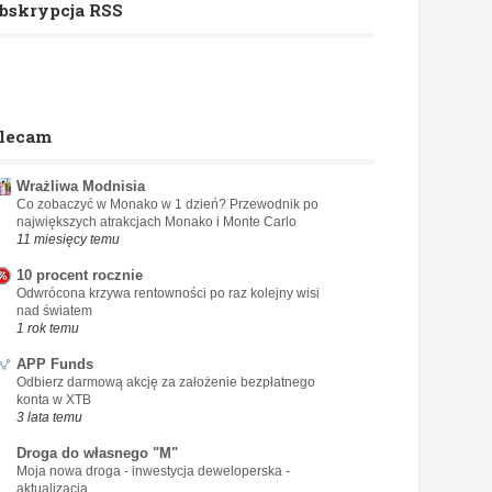
bskrypcja RSS
lecam
Wrażliwa Modnisia
Co zobaczyć w Monako w 1 dzień? Przewodnik po
największych atrakcjach Monako i Monte Carlo
11 miesięcy temu
10 procent rocznie
Odwrócona krzywa rentowności po raz kolejny wisi
nad światem
1 rok temu
APP Funds
Odbierz darmową akcję za założenie bezpłatnego
konta w XTB
3 lata temu
Droga do własnego "M"
Moja nowa droga - inwestycja deweloperska -
aktualizacja