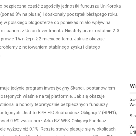
ego bezpieczna część zagościły jednostki funduszu UniKoroka
k (ponad 8% na plusie) i doskonały początek bieżącego roku.
się w polskiego blogosferze co poniekąd miało wpływ na
m i panom z Union Investments. Niestety przez ostatnie 2-3
 prawie 1% niżej niż 2 miesiące temu. Jak się okazuje
a problemy z notowaniem stabilnego zysku i dlatego
.
Wa
jmuje jedynie program inwestycyjny Skandii, postanowiłem
ostępnych właśnie na tej platformie. Jak się okazuje
Sal
tniona, a honory teoretycznie bezpiecznych funduszy
War
 dostępnych. Jest to BPH FIO Subfundusz Obligacji 2 (BPH1),
Sto
ponad 0.5% zysku oraz Arka BZ WBK Obligacji Fundusz
War
le wyższy niż 0.1%. Reszta stawki plasuje się w okolicach
UNK