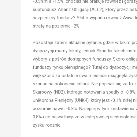
-0.5%m a -1.5%, chociaż nie brakuje również i gorsz
subfundusz Allianz Obligacji (ALL2), który przez o
bezpieczny fundusz? Słabo wypada również Aviva In
stratę na poziomie -2%.
Pozostaje zatem aktualne pytanie, gdzie w takim p
dyspozycji mamy lokaty, jednak Skandia takich ins
wybory z pośród dostępnych funduszy. Skoro obliga
funduszy rynku pieniężnego? Tutaj do dyspozycji m
większość za ostatnie dwa miesiące osiągnęła zysk 
szanse na pokonanie inflacji. Nie popisali się za 
Skarbowy (NB2), którego notowania spadły o -0.8%,
UniKorona Pieniężny (UNK4), który jest -0.1% niżej 
poziomie nawet -0.8%. Najlepiej w tym zestawieniu
0.8% i co najważniejsze w całej swojej siedmioletnie
zysku rocznie.