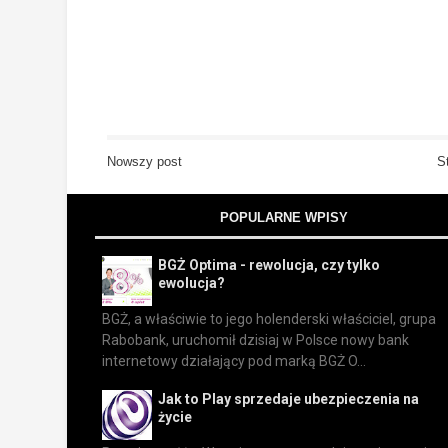
Nowszy post
S
POPULARNE WPISY
BGŻ Optima - rewolucja, czy tylko
ewolucja?
BGŻ, a właściwie to jego holenderski właściciel, grupa
Rabobank, uruchomił dzisiaj w Polsce nowy bank
internetowy działający pod marką BGŻ O...
Jak to Play sprzedaje ubezpieczenia na
życie