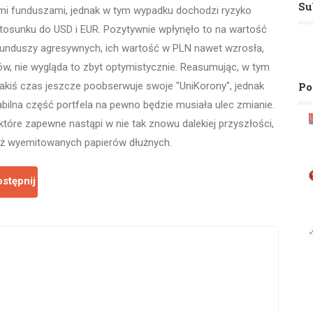
Su
mi funduszami, jednak w tym wypadku dochodzi ryzyko
osunku do USD i EUR. Pozytywnie wpłynęło to na wartość
 funduszy agresywnych, ich wartość w PLN nawet wzrosła,
ów, nie wygląda to zbyt optymistycznie. Reasumując, w tym
Po
akiś czas jeszcze poobserwuje swoje "UniKorony", jednak
tabilna część portfela na pewno będzie musiała ulec zmianie.
tóre zapewne nastąpi w nie tak znowu dalekiej przyszłości,
uż wyemitowanych papierów dłużnych.
stępnij