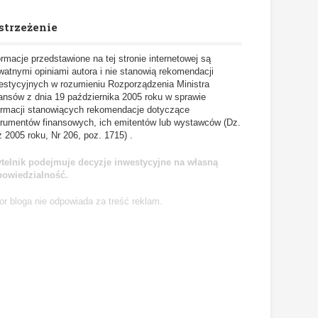
strzeżenie
ormacje przedstawione na tej stronie internetowej są
watnymi opiniami autora i nie stanowią rekomendacji
estycyjnych w rozumieniu Rozporządzenia Ministra
ansów z dnia 19 października 2005 roku w sprawie
ormacji stanowiących rekomendacje dotyczące
trumentów finansowych, ich emitentów lub wystawców (Dz.
z 2005 roku, Nr 206, poz. 1715) .
telnik podejmuje decyzje inwestycyjne na własną
powiedzialność.
or bloga nie odpowiada za treść reklam.