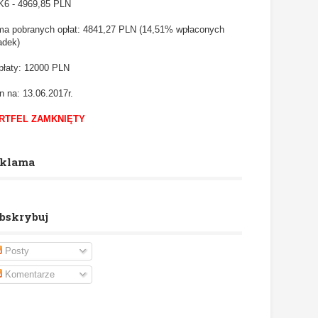
6 - 4969,85
PLN
a pobranych opłat: 4841,27 PLN (14,51% wpłaconych
adek)
łaty: 12000 PLN
n na: 13.06.2017r.
RTFEL ZAMKNIĘTY
klama
bskrybuj
Posty
Komentarze