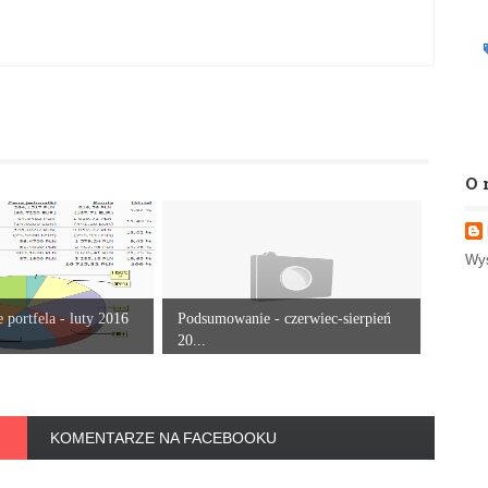
O 
Wyś
portfela - luty 2016
Podsumowanie - czerwiec-sierpień
20...
KOMENTARZE NA FACEBOOKU