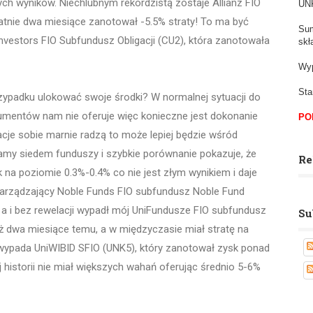
ych wyników. Niechlubnym rekordzistą zostaje Allianz FIO
UNK
statnie dwa miesiące zanotował -5.5% straty! To ma być
Sum
vestors FIO Subfundusz Obligacji (CU2), która zanotowała
skł
Wyp
Sta
rzypadku ulokować swoje środki? W normalnej sytuacji do
trumentów nam nie oferuje więc konieczne jest dokonanie
PO
cje sobie marnie radzą to może lepiej będzie wśród
amy siedem funduszy i szybkie porównanie pokazuje, że
Re
na poziomie 0.3%-0.4% co nie jest złym wynikiem i daje
to zarządzający Noble Funds FIO subfundusz Noble Fund
 a i bez rewelacji wypadł mój UniFundusze FIO subfundusz
Su
niż dwa miesiące temu, a w międzyczasie miał stratę na
 wypada UniWIBID SFIO (UNK5), który zanotował zysk ponad
j historii nie miał większych wahań oferując średnio 5-6%