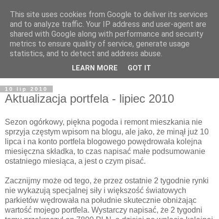
This site uses cookies from Google to deliver its services
and to analyze traffic. Your IP address and user-agent are
shared with Google along with performance and security
metrics to ensure quality of service, generate usage
statistics, and to detect and address abuse.
LEARN MORE
GOT IT
10 lip 2010
Aktualizacja portfela - lipiec 2010
Sezon ogórkowy, piękna pogoda i remont mieszkania nie
sprzyja częstym wpisom na blogu, ale jako, że minął już 10
lipca i na konto portfela blogowego powędrowała kolejna
miesięczna składka, to czas napisać małe podsumowanie
ostatniego miesiąca, a jest o czym pisać.
Zacznijmy może od tego, że przez ostatnie 2 tygodnie rynki
nie wykazują specjalnej siły i większość światowych
parkietów wędrowała na południe skutecznie obniżając
wartość mojego portfela. Wystarczy napisać, że 2 tygodni