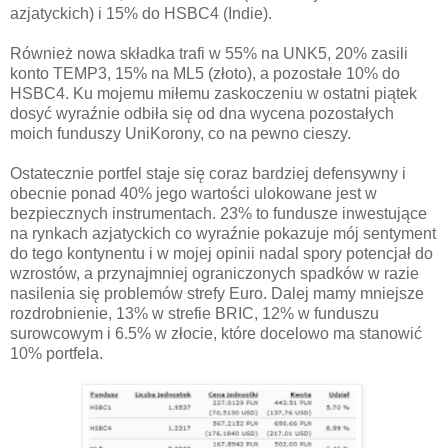
azjatyckich) i 15% do HSBC4 (Indie).
Również nowa składka trafi w 55% na UNK5, 20% zasili
konto TEMP3, 15% na ML5 (złoto), a pozostałe 10% do
HSBC4. Ku mojemu miłemu zaskoczeniu w ostatni piątek
dosyć wyraźnie odbiła się od dna wycena pozostałych
moich funduszy UniKorony, co na pewno cieszy.
Ostatecznie portfel staje się coraz bardziej defensywny i
obecnie ponad 40% jego wartości ulokowane jest w
bezpiecznych instrumentach. 23% to fundusze inwestujące
na rynkach azjatyckich co wyraźnie pokazuje mój sentyment
do tego kontynentu i w mojej opinii nadal spory potencjał do
wzrostów, a przynajmniej ograniczonych spadków w razie
nasilenia się problemów strefy Euro. Dalej mamy mniejsze
rozdrobnienie, 13% w strefie BRIC, 12% w funduszu
surowcowym i 6.5% w złocie, które docelowo ma stanowić
10% portfela.