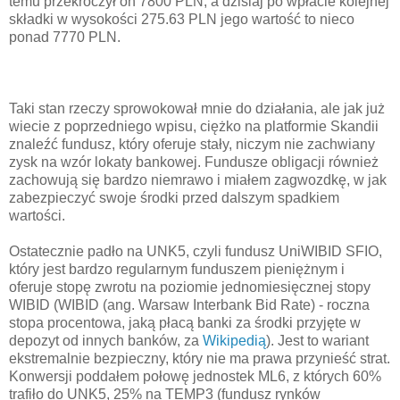
temu przekroczył on 7800 PLN, a dzisiaj po wpłacie kolejnej
składki w wysokości 275.63 PLN jego wartość to nieco
ponad 7770 PLN.
Taki stan rzeczy sprowokował mnie do działania, ale jak już
wiecie z poprzedniego wpisu, ciężko na platformie Skandii
znaleźć fundusz, który oferuje stały, niczym nie zachwiany
zysk na wzór lokaty bankowej. Fundusze obligacji również
zachowują się bardzo niemrawo i miałem zagwozdkę, w jak
zabezpieczyć swoje środki przed dalszym spadkiem
wartości.
Ostatecznie padło na UNK5, czyli fundusz UniWIBID SFIO,
który jest bardzo regularnym funduszem pieniężnym i
oferuje stopę zwrotu na poziomie jednomiesięcznej stopy
WIBID (WIBID (ang. Warsaw Interbank Bid Rate) - roczna
stopa procentowa, jaką płacą banki za środki przyjęte w
depozyt od innych banków, za
Wikipedią
). Jest to wariant
ekstremalnie bezpieczny, który nie ma prawa przynieść strat.
Konwersji poddałem połowę jednostek ML6, z których 60%
trafiło do UNK5, 25% na TEMP3 (fundusz rynków