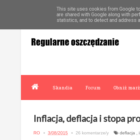
This site uses cookies from Google to 
Strona główna
Współpraca
O mnie
are shared with Google along with per
statistics, and to detect and address 
Skandia
Forum
Obniż marż
Inflacja, deflacja i stopa 
RO
3/08/2015
26 komentarze/y
deflacja
,