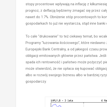
stopy procentowe wpływają na inflację z kilkumies
prognoz, z deflacją będziemy zmagać się przez cały 
nawet do 1.7%. Obniżenie stóp procentowych to konw
gospodarkach to już nie wystarcza, stąd inne banki c
To całe "drukowanie" to też ciekawy temat, bo wcale
Programy "luzowania ilościowego", które niedawno 
Europejski Bank Centralny, a od jakiegoś czasu prow
obligacji emitowanych głównie przez państwa. Jeśli
spada ich rentowność i państwo może pożyczyć pien
może stwierdzić, że nie opłaca się kupować obligacj
albo w rozwój swojego biznesu albo w bardziej ryz
gospodarczy.