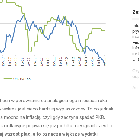
Za
Inf
pry
inw
Fin
inf
ins
U. 
Czy
od
Aut
st cen w porównaniu do analogicznego miesiąca roku
y wykres jest nieco bardziej wypłaszczony. To co jednak
a mocno na inflację, czyli gdy zaczyna spadać PKB,
a inflacyjne pojawia się już po kilku miesiącach. Jest to
 wzrost płac, a to oznacza większe wydatki