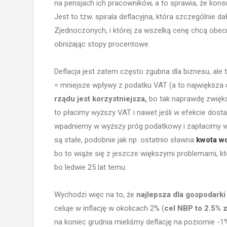
na pensjach ich pracowników, a to sprawia, że kons
Jest to tzw. spirala deflacyjna, która szczególnie 
Zjednoczonych, i której za wszelką cenę chcą obec
obniżając stopy procentowe.
Deflacja jest zatem często zgubna dla biznesu, al
= mniejsze wpływy z podatku VAT (a to największ
rządu jest korzystniejsza,
bo tak naprawdę zwięks
to płacimy wyższy VAT i nawet jeśli w efekcie dost
wpadniemy w wyższy próg podatkowy i zapłacimy
są stałe, podobnie jak np. ostatnio sławna
kwota w
bo to wiąże się z jeszcze większymi problemami, 
bo ledwie 25 lat temu.
Wychodzi więc na to, że
najlepsza dla gospodarki 
celuje w inflację w okolicach 2% (
cel NBP to 2.5% 
na koniec grudnia mieliśmy deflację na poziomie -1