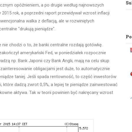
Su
ięcznym opóźnieniem, a po drugie według najnowszych
2015 rok, a poprzedni raport przewidywał wzrost inflacji
encjonalna walka z deflacją, ale w rozwiniętych
entralne "drukują pieniądze".
Po
 nie chodzi o to, że banki centralne rozdają gotówkę.
zakończył amerykański Fed, w poniedziałek rozpocznie
adzą np. Bank Japonii czy Bank Anglii, mają na celu skup
 zainteresowanie obligacjami jest duże, to automatycznie
iądze taniej. Jeśli spada rentowność, to część inwestorów
i, które dadzą zwrot 0,5%, a lepiej te pieniądze zainwestować
ykowne aktywa. Tak w teorii powinien być nakręcany wzrost