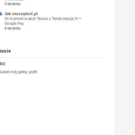
5 lat temu
Jak oszczędzić.pl
50 zł premii w akcji “Bonus z Twisto edycja IV +
Google Pay
6 lat temu
mnie
RO
wietl mój pełny profil