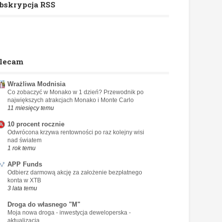
bskrypcja RSS
lecam
Wrażliwa Modnisia
Co zobaczyć w Monako w 1 dzień? Przewodnik po
największych atrakcjach Monako i Monte Carlo
11 miesięcy temu
10 procent rocznie
Odwrócona krzywa rentowności po raz kolejny wisi
nad światem
1 rok temu
APP Funds
Odbierz darmową akcję za założenie bezpłatnego
konta w XTB
3 lata temu
Droga do własnego "M"
Moja nowa droga - inwestycja deweloperska -
aktualizacja