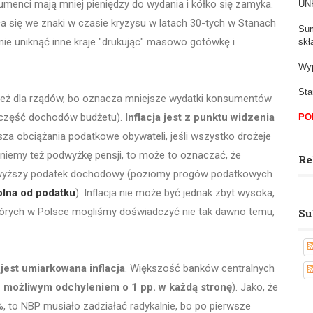
umenci mają mniej pieniędzy do wydania i kółko się zamyka.
UNK
dała się we znaki w czasie kryzysu w latach 30-tych w Stanach
Sum
nie uniknąć inne kraje "drukując" masowo gotówkę i
skł
Wyp
Sta
e też dla rządów, bo oznacza mniejsze wydatki konsumentów
a część dochodów budżetu).
Inflacja jest z punktu widzenia
PO
za obciążania podatkowe obywateli, jeśli wszystko drożeje
aniemy też podwyżkę pensji, to może to oznaczać, że
Re
 wyższy podatek dochodowy (poziomy progów podatkowych
olna od podatku
). Inflacja nie może być jednak zbyt wysoka,
których w Polsce mogliśmy doświadczyć nie tak dawno temu,
Su
jest umiarkowana inflacja
. Większość banków centralnych
z możliwym odchyleniem o 1 pp. w każdą stronę
). Jako, że
%, to NBP musiało zadziałać radykalnie, bo po pierwsze