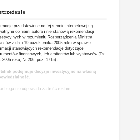
strzeżenie
ormacje przedstawione na tej stronie internetowej są
watnymi opiniami autora i nie stanowią rekomendacji
estycyjnych w rozumieniu Rozporządzenia Ministra
ansów z dnia 19 października 2005 roku w sprawie
ormacji stanowiących rekomendacje dotyczące
trumentów finansowych, ich emitentów lub wystawców (Dz.
z 2005 roku, Nr 206, poz. 1715) .
telnik podejmuje decyzje inwestycyjne na własną
powiedzialność.
or bloga nie odpowiada za treść reklam.