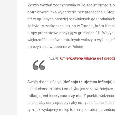
Zeszły tydzień zdominowała w Polsce informacja o
potraktować jako wydarzenie bez precedensu. Stopa 
niż w np. innych bardziej rozwiniętych gospodarkach 
że było to zaskoczeniem, bo w Europie, która kieps
stopy procentowe oscylują w granicach 0%. Wszyst
większość banków centralnych walczy o wyższą inflac
do czynienia w obecnie w Polsce.
TL;DR:
Umiarkowana inflacja jest nie
Swoją drogą inflacja (
deflacja to ujemna inflacja
) 
debat ekonomistów i co chyba jeszcze ważniejsze,
inflacja jest korzystna czy nie
. Z punktu widzenia
chciał, aby ceny spadały i aby co tydzień płacić np
tym, jak wydajemy mniej, to mniej zarabiają przedsięb