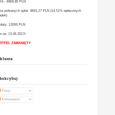
6 - 4969,85
PLN
a pobranych opłat: 4841,27 PLN (14,51% wpłaconych
adek)
łaty: 12000 PLN
n na: 13.06.2017r.
RTFEL ZAMKNIĘTY
klama
bskrybuj
Posty
Komentarze