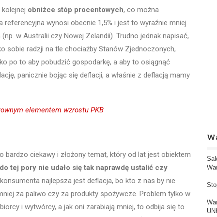
 kolejnej
obniżce stóp procentowych
, co można
referencyjna wynosi obecnie 1,5% i jest to wyraźnie mniej
(np. w Australii czy Nowej Zelandii). Trudno jednak napisać,
ko sobie radzji na tle chociażby Stanów Zjednoczonych,
ko po to aby pobudzić gospodarkę, a aby to osiągnąć
ję, panicznie bojąc się deflacji, a właśnie z deflacją mamy
odzownym elementem wzrostu PKB
Wa
to bardzo ciekawy i złożony temat, który od lat jest obiektem
Sal
do tej pory nie udało się tak naprawdę ustalić czy
War
 konsumenta najlepsza jest deflacja, bo kto z nas by nie
Sto
. mniej za paliwo czy za produkty spożywcze. Problem tylko w
War
iorcy i wytwórcy, a jak oni zarabiają mniej, to odbija się to
UNK