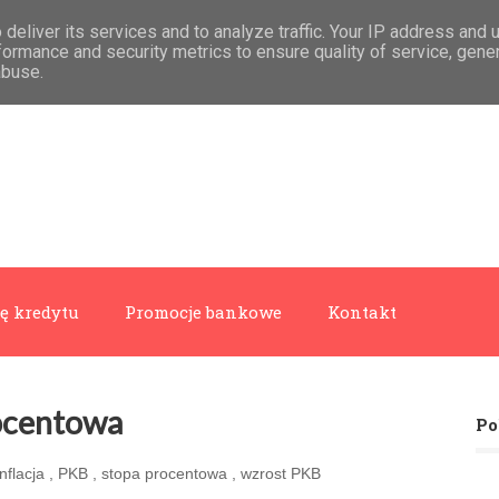
deliver its services and to analyze traffic. Your IP address and 
formance and security metrics to ensure quality of service, gen
abuse.
ę kredytu
Promocje bankowe
Kontakt
procentowa
Po
inflacja
,
PKB
,
stopa procentowa
,
wzrost PKB