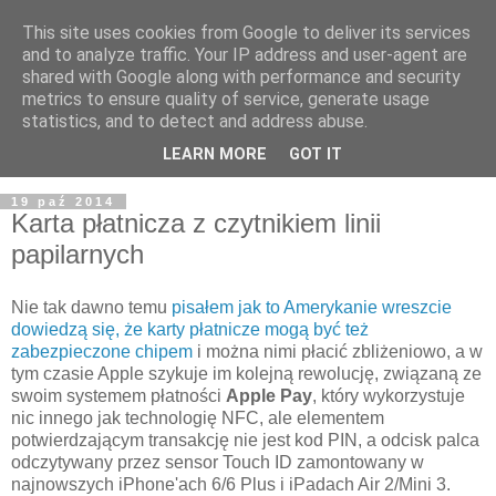
This site uses cookies from Google to deliver its services
and to analyze traffic. Your IP address and user-agent are
shared with Google along with performance and security
metrics to ensure quality of service, generate usage
statistics, and to detect and address abuse.
LEARN MORE
GOT IT
19 paź 2014
Karta płatnicza z czytnikiem linii
papilarnych
Nie tak dawno temu
pisałem jak to Amerykanie wreszcie
dowiedzą się, że karty płatnicze mogą być też
zabezpieczone chipem
i można nimi płacić zbliżeniowo, a w
tym czasie Apple szykuje im kolejną rewolucję, związaną ze
swoim systemem płatności
Apple Pay
, który wykorzystuje
nic innego jak technologię NFC, ale elementem
potwierdzającym transakcję nie jest kod PIN, a odcisk palca
odczytywany przez sensor Touch ID zamontowany w
najnowszych iPhone'ach 6/6 Plus i iPadach Air 2/Mini 3.