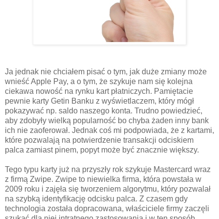
Ja jednak nie chciałem pisać o tym, jak duże zmiany może
wnieść Apple Pay, a o tym, że szykuje nam się kolejna
ciekawa nowość na rynku kart płatniczych. Pamiętacie
pewnie karty Getin Banku z wyświetlaczem, który mógł
pokazywać np. saldo naszego konta. Trudno powiedzieć,
aby zdobyły wielką popularność bo chyba żaden inny bank
ich nie zaoferował. Jednak coś mi podpowiada, że z kartami,
które pozwalają na potwierdzenie transakcji odciskiem
palca zamiast pinem, popyt może być znacznie większy.
Tego typu karty już na przyszły rok szykuje Mastercard wraz
z firmą Zwipe. Zwipe to niewielka firma, która powstała w
2009 roku i zajęła się tworzeniem algorytmu, który pozwalał
na szybką identyfikację odcisku palca. Z czasem gdy
technologia została dopracowana, właściciele firmy zaczęli
szukać dla niej intratnego zastosowania i w ten sposób