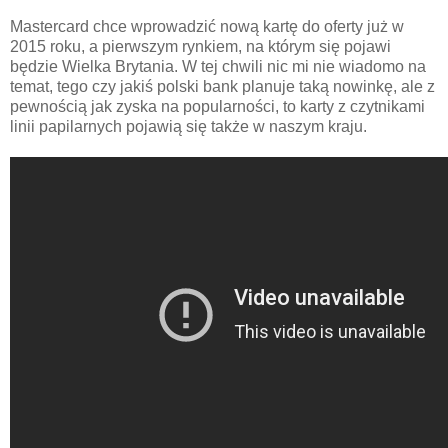
Mastercard chce wprowadzić nową kartę do oferty już w
2015 roku, a pierwszym rynkiem, na którym się pojawi
będzie Wielka Brytania. W tej chwili nic mi nie wiadomo na
temat, tego czy jakiś polski bank planuje taką nowinkę, ale z
pewnością jak zyska na popularności, to karty z czytnikami
linii papilarnych pojawią się także w naszym kraju.