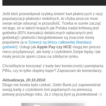
Jeśli ktoś przewidywał szybką śmierć kart płatniczych z racji
popularyzacji płatności mobilnych, to chyba jeszcze musi
swoje wizje odsunąć w przyszłość. Trzeba w sumie zacząć
od tego, że w takich krajach jak Polska nadal królową jest
gotówka (82% transakcji detalicznych opłacanych jest
gotówką!) i płatności bezgotówkowe są znacznie mniej
popularne (a
w Szwecji są bliscy całkowitej likwidacji
gotówki!
). Usługi jak
Apple Pay czy HCE
mogą ten proces
nieco przyśpieszyć, ale karty z czytnikiem Zwipe będą i tak
miały jeszcze sporo czasu na zdobycie rynku.
Chcielibyście korzystać z karty bez konieczności pamiętania
PINu, czy to tylko zbędny bajer? Zapraszam do komentarzy.
Aktualizacja, 20.10.2014:
Długo nie trzeba było czekać, Getin Bank już zapowiedział
swoją kartę z czytnikiem linii papilarnych na pierwszą
połowę przyszłego roku. Ja z chęcią bym ją przetestował :-)