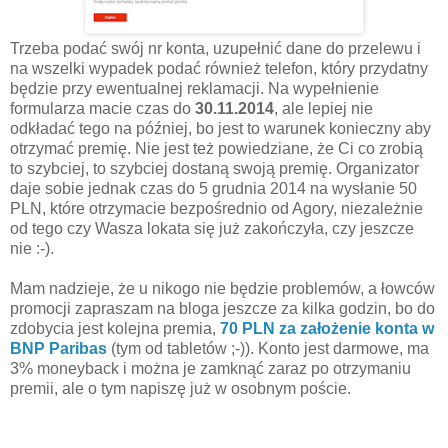
Trzeba podać swój nr konta, uzupełnić dane do przelewu i
na wszelki wypadek podać również telefon, który przydatny
będzie przy ewentualnej reklamacji. Na wypełnienie
formularza macie czas do
30.11.2014
, ale lepiej nie
odkładać tego na później, bo jest to warunek konieczny aby
otrzymać premię. Nie jest też powiedziane, że Ci co zrobią
to szybciej, to szybciej dostaną swoją premię. Organizator
daje sobie jednak czas do 5 grudnia 2014 na wysłanie 50
PLN, które otrzymacie bezpośrednio od Agory, niezależnie
od tego czy Wasza lokata się już zakończyła, czy jeszcze
nie :-).
Mam nadzieje, że u nikogo nie będzie problemów, a łowców
promocji zapraszam na bloga jeszcze za kilka godzin, bo do
zdobycia jest kolejna premia,
70 PLN za założenie konta w
BNP Paribas
(tym od tabletów ;-)). Konto jest darmowe, ma
3% moneyback i można je zamknąć zaraz po otrzymaniu
premii, ale o tym napiszę już w osobnym poście.