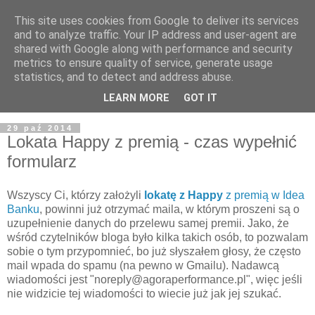
This site uses cookies from Google to deliver its services
and to analyze traffic. Your IP address and user-agent are
shared with Google along with performance and security
metrics to ensure quality of service, generate usage
statistics, and to detect and address abuse.
LEARN MORE
GOT IT
29 paź 2014
Lokata Happy z premią - czas wypełnić
formularz
Wszyscy Ci, którzy założyli
lokatę z Happy
z premią w Idea
Banku
, powinni już otrzymać maila, w którym proszeni są o
uzupełnienie danych do przelewu samej premii. Jako, że
wśród czytelników bloga było kilka takich osób, to pozwalam
sobie o tym przypomnieć, bo już słyszałem głosy, że często
mail wpada do spamu (na pewno w Gmailu). Nadawcą
wiadomości jest "noreply@agoraperformance.pl", więc jeśli
nie widzicie tej wiadomości to wiecie już jak jej szukać.