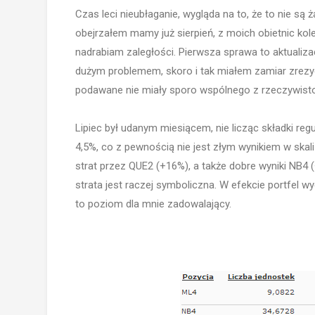
Czas leci nieubłaganie, wygląda na to, że to nie są ża
obejrzałem mamy już sierpień, z moich obietnic kolej
nadrabiam zaległości. Pierwsza sprawa to aktualizacja
dużym problemem, skoro i tak miałem zamiar zrezyg
podawane nie miały sporo wspólnego z rzeczywistoś
Lipiec był udanym miesiącem, nie licząc składki regu
4,5%, co z pewnością nie jest złym wynikiem w skali
strat przez QUE2 (+16%), a także dobre wyniki NB4 
strata jest raczej symboliczna. W efekcie portfel wyg
to poziom dla mnie zadowalający.