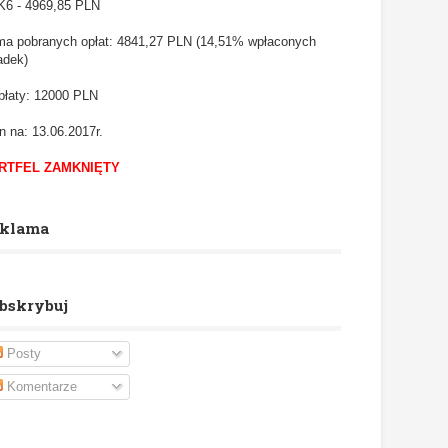
6 - 4969,85
PLN
a pobranych opłat: 4841,27 PLN (14,51% wpłaconych
adek)
łaty: 12000 PLN
n na: 13.06.2017r.
RTFEL ZAMKNIĘTY
klama
bskrybuj
Posty
Komentarze