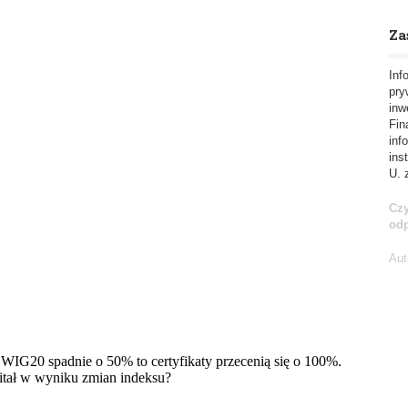
Za
Inf
pry
inw
Fin
inf
ins
U. 
Czy
od
Aut