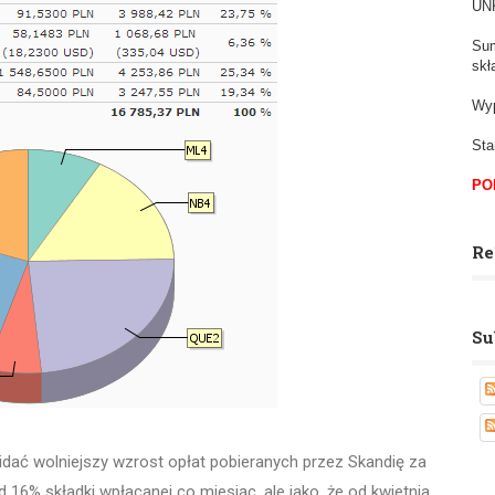
UNK
Sum
skł
Wyp
Sta
PO
Re
Su
dać wolniejszy wzrost opłat pobieranych przez Skandię za
 16% składki wpłacanej co miesiąc, ale jako, że od kwietnia