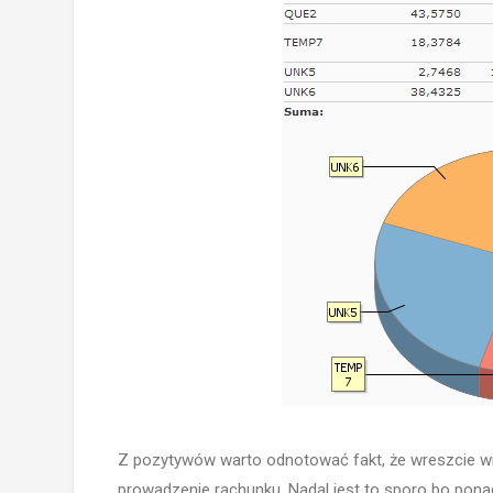
Z pozytywów warto odnotować fakt, że wreszcie wi
prowadzenie rachunku. Nadal jest to sporo bo ponad