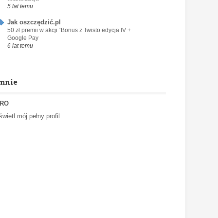
5 lat temu
Jak oszczędzić.pl
50 zł premii w akcji “Bonus z Twisto edycja IV +
Google Pay
6 lat temu
mnie
RO
wietl mój pełny profil