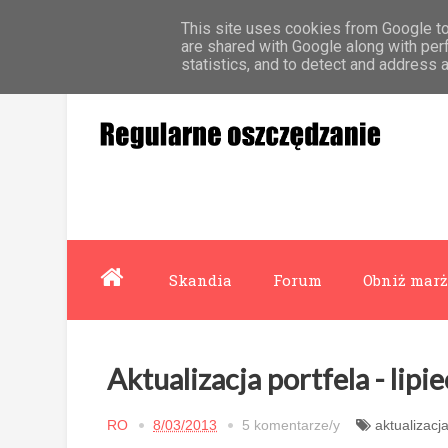
This site uses cookies from Google to 
Strona główna
Współpraca
O mnie
are shared with Google along with per
statistics, and to detect and address 
Skandia
Forum
Obniż marż
Aktualizacja portfela - lipi
RO
8/03/2013
5 komentarze/y
aktualizacja