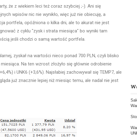
rty, że z wiekiem leci też coraz szybciej ;-). Ani się
nych wpisów nic nie wynikło, więc już nie obiecuję, a
 portfela, opóźniona o kilka dni, ale to akurat nie jest
nować z cyklu "zysk i strata miesiąca" bo wyniki tam
cią jeśli chodzi o samą wartość portfela.
larnej, zyskał na wartości nieco ponad 700 PLN, czyli blisko
 miesiąca. Na ten wzrost złożyło się głównie odrobienie
(+6,4%) i UNK6 (+3,6%). Najsłabiej zachowywał się TEMP7, ale
ląda już znacznie lepiej niż miesiąc temu, ale nadal nie jest
Wa
Sal
War
Sto
War
UNK