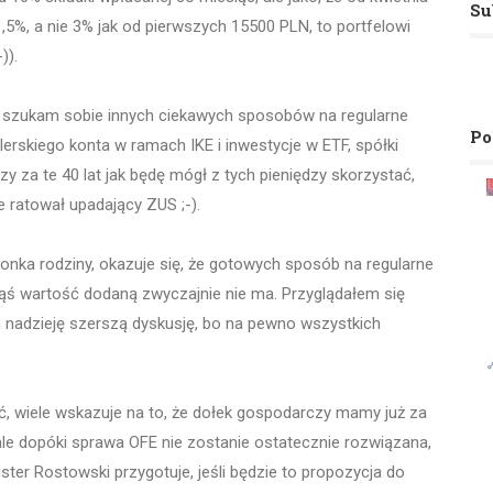
Su
5%, a nie 3% jak od pierwszych 15500 PLN, to portfelowi
)).
k szukam sobie innych ciekawych sposobów na regularne
Po
rskiego konta w ramach IKE i inwestycje w ETF, spółki
zy za te 40 lat jak będę mógł z tych pieniędzy skorzystać,
e ratował upadający ZUS ;-).
nka rodziny, okazuje się, że gotowych sposób na regularne
kąś wartość dodaną zwyczajnie nie ma. Przyglądałem się
 nadzieję szerszą dyskusję, bo na pewno wszystkich
eć, wiele wskazuje na to, że dołek gospodarczy mamy już za
le dopóki sprawa OFE nie zostanie ostatecznie rozwiązana,
er Rostowski przygotuje, jeśli będzie to propozycja do