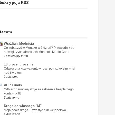
bskrypcja RSS
lecam
Wrażliwa Modnisia
Co zobaczyć w Monako w 1 dzień? Przewodnik po
największych atrakcjach Monako i Monte Carlo
11 miesięcy temu
10 procent rocznie
Odwrócona krzywa rentowności po raz kolejny wisi
nad światem
1 rok temu
APP Funds
Odbierz darmową akcję za założenie bezpłatnego
konta w XTB
3 lata temu
Droga do własnego "M"
Moja nowa droga - inwestycja deweloperska -
aktualizacja