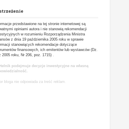
strzeżenie
ormacje przedstawione na tej stronie internetowej są
watnymi opiniami autora i nie stanowią rekomendacji
estycyjnych w rozumieniu Rozporządzenia Ministra
ansów z dnia 19 października 2005 roku w sprawie
ormacji stanowiących rekomendacje dotyczące
trumentów finansowych, ich emitentów lub wystawców (Dz.
z 2005 roku, Nr 206, poz. 1715) .
telnik podejmuje decyzje inwestycyjne na własną
powiedzialność.
or bloga nie odpowiada za treść reklam.