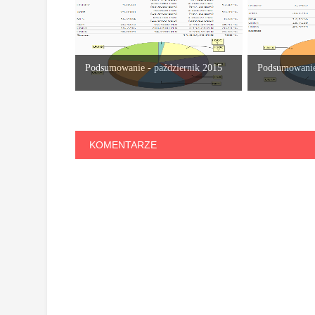
Podsumowanie - październik 2015
Podsumowanie 
KOMENTARZE