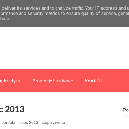
deliver its services and to analyze traffic. Your IP address and 
formance and security metrics to ensure quality of service, gen
abuse.
ę kredytu
Promocje bankowe
Kontakt
ec 2013
Po
 portfela
,
lipiec 2013
,
stopa zwrotu