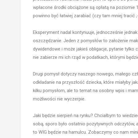
wpłacone środki obciążone są opłatą na poziomie 1,
powinno być łatwiej zarabiać (czy tam mniej tracić ;-
Eksperyment nadal kontynuuje, jednocześnie jedna
oszczędzanie. Jeden z pomysłów to założenie makle
dywidendowe i może jakieś obligacje, pytanie tylko c
nie zabierze mi ich rząd w podatkach, którymi będzi
Drugi pomysł dotyczy naszego nowego, małego czło
odkładanie na przyszłość dziecka, które miałyby ja
kilku pomysłom, ale to temat na osobny wpis i mam
możliwości nie wyczerpie.
Jaki będzie sierpień na rynku? Chciałbym to wiedzi
sobą, sporo było ostatnio pozytywnych odczytów, a
to WIG będzie na hamulcu. Zobaczymy co nam minist