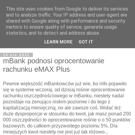
This site uses cookies from Google to deliver its services
and to analyze traffic. Your IP address and user-agent are
shared with Google along with performance and security
metrics to ensure quality of service, generate usage
statistics, and to detect and address abuse.
LEARN MORE
GOT IT
10 sie 2011
mBank podnosi oprocentowanie
rachunku eMAX Plus
Pewnie większość mBankowców już wie, bo info pojawiło
się w systemie wczoraj, od dzisiaj rośnie oprocentowanie
rachunku oszczędnościowego w mBanku, niestety nadal
pozostaje na żenująco niskim poziomie i do tego z
kapitalizacją miesięczną, no ale zawsze coś. Widać też
duże dysproporcje w stosunku do kwot, jak masz ponad 200
000 oszczędności to oprocentowanie rośnie o o 50 punktów
bazowych, do całkiem przyzwoitego poziomu 5%. Dla
mniejszych kwot niestety nie jest już tak różowo...