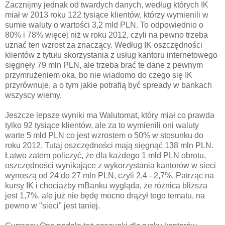
Zacznijmy jednak od twardych danych, według których IK
miał w 2013 roku 122 tysiące klientów, którzy wymienili w
sumie waluty o wartości 3,2 mld PLN. To odpowiednio o
80% i 78% więcej niż w roku 2012, czyli na pewno trzeba
uznać ten wzrost za znaczący. Według IK oszczędności
klientów z tytułu skorzystania z usług kantoru internetowego
sięgnęły 79 mln PLN, ale trzeba brać te dane z pewnym
przymrużeniem oka, bo nie wiadomo do czego się IK
przyrównuje, a o tym jakie potrafią być spready w bankach
wszyscy wiemy.
Jeszcze lepsze wyniki ma Walutomat, który miał co prawda
tylko 92 tysiące klientów, ale za to wymienili oni waluty
warte 5 mld PLN co jest wzrostem o 50% w stosunku do
roku 2012. Tutaj oszczędności mają sięgnąć 138 mln PLN.
Łatwo zatem policzyć, że dla każdego 1 mld PLN obrotu,
oszczędności wynikające z wykorzystania kantorów w sieci
wynoszą od 24 do 27 mln PLN, czyli 2,4 - 2,7%. Patrząc na
kursy IK i chociażby mBanku wygląda, że różnica bliższa
jest 1,7%, ale już nie będę mocno drążył tego tematu, na
pewno w "sieci" jest taniej.