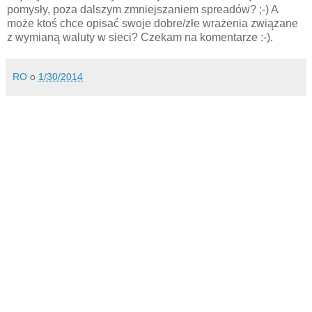
pomysły, poza dalszym zmniejszaniem spreadów? ;-) A
może ktoś chce opisać swoje dobre/złe wrażenia związane
z wymianą waluty w sieci? Czekam na komentarze :-).
RO
o
1/30/2014