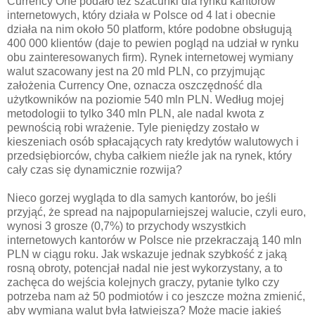
Currency One podało też szacunki dla rynku kantorów
internetowych, który działa w Polsce od 4 lat i obecnie
działa na nim około 50 platform, które podobne obsługują
400 000 klientów (daje to pewien pogląd na udział w rynku
obu zainteresowanych firm). Rynek internetowej wymiany
walut szacowany jest na 20 mld PLN, co przyjmując
założenia Currency One, oznacza oszczędność dla
użytkowników na poziomie 540 mln PLN. Według mojej
metodologii to tylko 340 mln PLN, ale nadal kwota z
pewnością robi wrażenie. Tyle pieniędzy zostało w
kieszeniach osób spłacających raty kredytów walutowych i
przedsiębiorców, chyba całkiem nieźle jak na rynek, który
cały czas się dynamicznie rozwija?
Nieco gorzej wygląda to dla samych kantorów, bo jeśli
przyjąć, że spread na najpopularniejszej walucie, czyli euro,
wynosi 3 grosze (0,7%) to przychody wszystkich
internetowych kantorów w Polsce nie przekraczają 140 mln
PLN w ciągu roku. Jak wskazuje jednak szybkość z jaką
rosną obroty, potencjał nadal nie jest wykorzystany, a to
zachęca do wejścia kolejnych graczy, pytanie tylko czy
potrzeba nam aż 50 podmiotów i co jeszcze można zmienić,
aby wymiana walut była łatwiejsza? Może macie jakieś