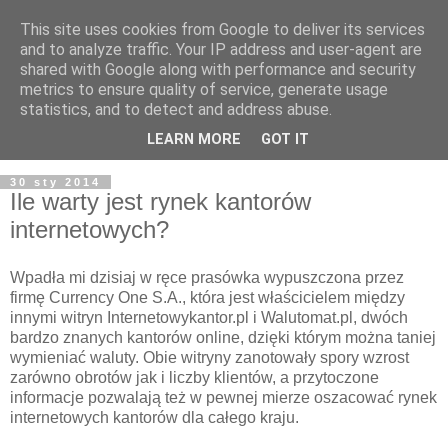
This site uses cookies from Google to deliver its services
and to analyze traffic. Your IP address and user-agent are
shared with Google along with performance and security
metrics to ensure quality of service, generate usage
statistics, and to detect and address abuse.
LEARN MORE
GOT IT
30 sty 2014
Ile warty jest rynek kantorów
internetowych?
Wpadła mi dzisiaj w ręce prasówka wypuszczona przez
firmę Currency One S.A., która jest właścicielem między
innymi witryn Internetowykantor.pl i Walutomat.pl, dwóch
bardzo znanych kantorów online, dzięki którym można taniej
wymieniać waluty. Obie witryny zanotowały spory wzrost
zarówno obrotów jak i liczby klientów, a przytoczone
informacje pozwalają też w pewnej mierze oszacować rynek
internetowych kantorów dla całego kraju.