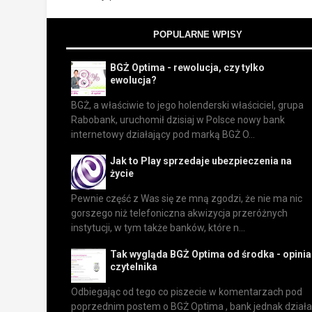
POPULARNE WPISY
BGŻ Optima - rewolucja, czy tylko
ewolucja?
BGŻ, a właściwie to jego holenderski właściciel, grupa
Rabobank, uruchomił dzisiaj w Polsce nowy bank
internetowy działający pod marką BGŻ O...
Jak to Play sprzedaje ubezpieczenia na
życie
Pewnie część z Was się ze mną zgodzi, że nie ma nic
gorszego niż telefoniczna akwizycja przeróżnych
instytucji, w tym także banków, które n...
Tak wygląda BGŻ Optima od środka - opinia
czytelnika
Odbiegając od tego co piszecie w komentarzach pod
poprzednim postem o BGŻ Optima , bank jednak działa