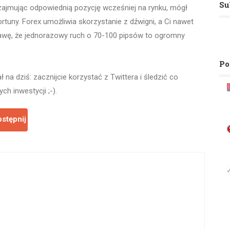
Su
 zajmując odpowiednią pozycję wcześniej na rynku, mógł
rtuny. Forex umożliwia skorzystanie z dźwigni, a Ci nawet
rawę, że jednorazowy ruch o 70-100 pipsów to ogromny
Po
 na dziś: zacznijcie korzystać z Twittera i śledzić co
ch inwestycji ;-).
stępnij