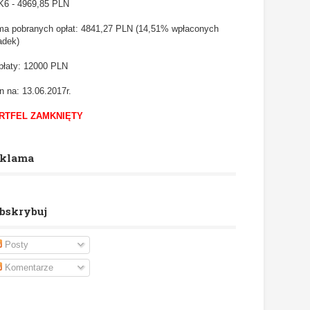
6 - 4969,85
PLN
a pobranych opłat: 4841,27 PLN (14,51% wpłaconych
adek)
łaty: 12000 PLN
n na: 13.06.2017r.
RTFEL ZAMKNIĘTY
klama
bskrybuj
Posty
Komentarze