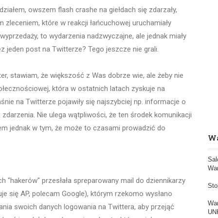
idziałem, owszem flash crashe na giełdach się zdarzały,
zleceniem, które w reakcji łańcuchowej uruchamiały
j wyprzedaży, to wydarzenia nadzwyczajne, ale jednak miały
ez jeden post na Twitterze? Tego jeszcze nie grali.
ter, stawiam, że większość z Was dobrze wie, ale żeby nie
łecznościowej, która w ostatnich latach zyskuje na
śnie na Twitterze pojawiły się najszybciej np. informacje o
zdarzenia. Nie ulega wątpliwości, że ten środek komunikacji
oblem jednak w tym, że może to czasami prowadzić do
Wa
Sal
War
ich "hakerów" przesłała spreparowany mail do dziennikarzy
Sto
muje się AP, polecam Google), którym rzekomo wysłano
War
ania swoich danych logowania na Twittera, aby przejąć
UNK