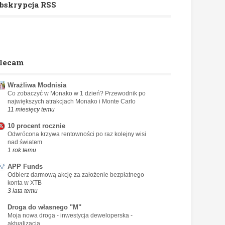
bskrypcja RSS
lecam
Wrażliwa Modnisia
Co zobaczyć w Monako w 1 dzień? Przewodnik po
największych atrakcjach Monako i Monte Carlo
11 miesięcy temu
10 procent rocznie
Odwrócona krzywa rentowności po raz kolejny wisi
nad światem
1 rok temu
APP Funds
Odbierz darmową akcję za założenie bezpłatnego
konta w XTB
3 lata temu
Droga do własnego "M"
Moja nowa droga - inwestycja deweloperska -
aktualizacja