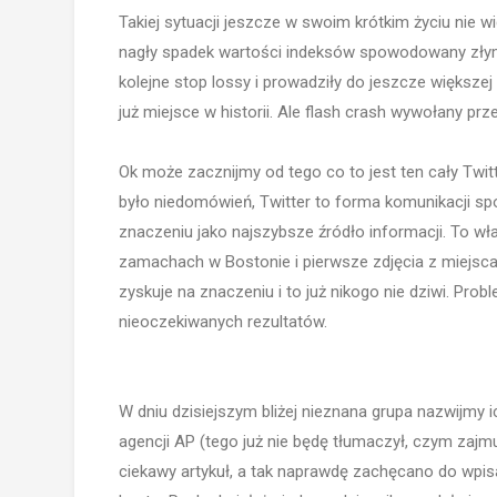
Takiej sytuacji jeszcze w swoim krótkim życiu nie w
nagły spadek wartości indeksów spowodowany złym 
kolejne stop lossy i prowadziły do jeszcze większe
już miejsce w historii. Ale flash crash wywołany prz
Ok może zacznijmy od tego co to jest ten cały Twit
było niedomówień, Twitter to forma komunikacji spo
znaczeniu jako najszybsze źródło informacji. To wła
zamachach w Bostonie i pierwsze zdjęcia z miejsca 
zyskuje na znaczeniu i to już nikogo nie dziwi. Pr
nieoczekiwanych rezultatów.
W dniu dzisiejszym bliżej nieznana grupa nazwijmy 
agencji AP (tego już nie będę tłumaczył, czym zaj
ciekawy artykuł, a tak naprawdę zachęcano do wpis