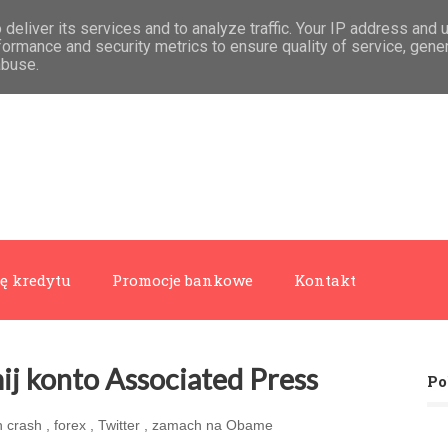
deliver its services and to analyze traffic. Your IP address and 
formance and security metrics to ensure quality of service, gen
abuse.
ę kredytu
Promocje bankowe
Kontakt
mij konto Associated Press
Po
h crash
,
forex
,
Twitter
,
zamach na Obame