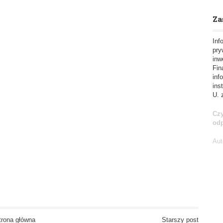
Za
Inf
pry
inw
Fin
inf
ins
U. 
Czy
od
Aut
trona główna
Starszy post