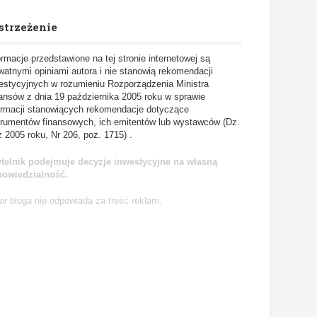
strzeżenie
ormacje przedstawione na tej stronie internetowej są
watnymi opiniami autora i nie stanowią rekomendacji
estycyjnych w rozumieniu Rozporządzenia Ministra
ansów z dnia 19 października 2005 roku w sprawie
ormacji stanowiących rekomendacje dotyczące
trumentów finansowych, ich emitentów lub wystawców (Dz.
z 2005 roku, Nr 206, poz. 1715) .
telnik podejmuje decyzje inwestycyjne na własną
powiedzialność.
or bloga nie odpowiada za treść reklam.