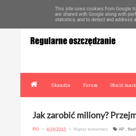
This site uses cookies from Google to 
Strona główna
Współpraca
O mnie
are shared with Google along with per
statistics, and to detect and address 
Skandia
Forum
Obniż marż
Jak zarobić miliony? Przej
RO
4/24/2013
Napisz komentarz
AP
,
flas