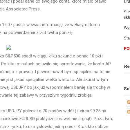
 nabrać i podał dane do swojego konta, które miało prawo
UNK
cja Associated Press.
Sum
skł
j o 19:07 puścili w świat informację, że w Białym Domu
Wyp
na potwierdzenie zrzut twitta poniżej.
Sta
PO
s S&P500 spadł w ciągu kilku sekund o ponad 10 pkt i
Po kilku minutach pojawiło się sprostowanie, że konto AP
Re
pólnego z prawdą. I pewnie nawet bym specjalnie na to nie
nie jest jakaś specjalnie wielka wartość. Ale akurat w tym
owej USDJPY bo jak już wspominałem bawię się trochę w
Su
owanie tej zabawy w przyszłym tygodniu zrobię).
kurs USDJPY poleciał o 70 pipsów w dół (z circa 99.25 na
co ciekawe EURUSD praktycznie nawet nie drgnął). Poza tym,
ach z rynku, to uzmysłowiło jedną rzecz. Ktoś kto dobrze