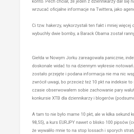
konto. Pech chciał, że jeden z dziennikarzy dał się
wrzucać oficjalne informacje na Twittera, jako agen
Ci tzw. hakerzy, wykorzystali ten fakt i mniej więce
wybuchły dwie bomby, a Barack Obama został ranny, 
Giełda w Nowym Jorku zareagowała panicznie, indek
doskonale widać to na dziennym wykresie notowań. 
zostało przejęte i podana informacja nie ma nic ws
zwrócił uwagi, bo przecież też 10 pkt na indeksie to 
czasie obserwowałem sobie zachowanie pary walut
konkursie XTB dla dziennikarzy i blogerów (podsum
A tam to nie było marne 10 pkt, ale w kilka sekund 
98,55), a kurs EURJPY nawet o blisko 100 pipsów (
że wywaliło mnie to na stop lossach i sporych strat