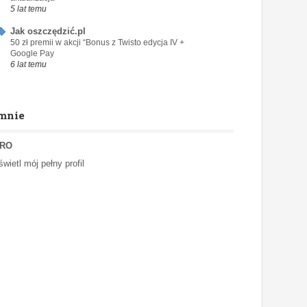
5 lat temu
Jak oszczędzić.pl
50 zł premii w akcji “Bonus z Twisto edycja IV +
Google Pay
6 lat temu
mnie
RO
wietl mój pełny profil