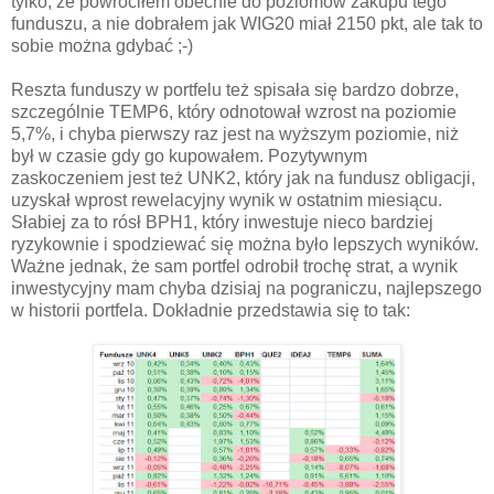
tylko, że powróciłem obecnie do poziomów zakupu tego
funduszu, a nie dobrałem jak WIG20 miał 2150 pkt, ale tak to
sobie można gdybać ;-)
Reszta funduszy w portfelu też spisała się bardzo dobrze,
szczególnie TEMP6, który odnotował wzrost na poziomie
5,7%, i chyba pierwszy raz jest na wyższym poziomie, niż
był w czasie gdy go kupowałem. Pozytywnym
zaskoczeniem jest też UNK2, który jak na fundusz obligacji,
uzyskał wprost rewelacyjny wynik w ostatnim miesiącu.
Słabiej za to rósł BPH1, który inwestuje nieco bardziej
ryzykownie i spodziewać się można było lepszych wyników.
Ważne jednak, że sam portfel odrobił trochę strat, a wynik
inwestycyjny mam chyba dzisiaj na pograniczu, najlepszego
w historii portfela. Dokładnie przedstawia się to tak: