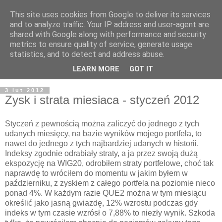
This site uses cookies from Google to deliver its services
and to analyze traffic. Your IP address and user-agent are
shared with Google along with performance and security
metrics to ensure quality of service, generate usage
statistics, and to detect and address abuse.
LEARN MORE
GOT IT
3 lut 2012
Zysk i strata miesiaca - styczeń 2012
Styczeń z pewnością można zaliczyć do jednego z tych
udanych miesięcy, na bazie wyników mojego portfela, to
nawet do jednego z tych najbardziej udanych w historii.
Indeksy zgodnie odrabiały straty, a ja przez swoją dużą
ekspozycję na WIG20, odrobiłem straty portfelowe, choć tak
naprawdę to wróciłem do momentu w jakim byłem w
październiku, z zyskiem z całego portfela na poziomie nieco
ponad 4%. W każdym razie QUE2 można w tym miesiącu
określić jako jasną gwiazdę, 12% wzrostu podczas gdy
indeks w tym czasie wzrósł o 7,88% to niezły wynik. Szkoda