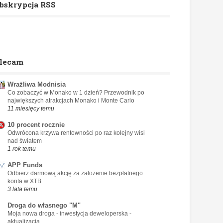
bskrypcja RSS
lecam
Wrażliwa Modnisia
Co zobaczyć w Monako w 1 dzień? Przewodnik po
największych atrakcjach Monako i Monte Carlo
11 miesięcy temu
10 procent rocznie
Odwrócona krzywa rentowności po raz kolejny wisi
nad światem
1 rok temu
APP Funds
Odbierz darmową akcję za założenie bezpłatnego
konta w XTB
3 lata temu
Droga do własnego "M"
Moja nowa droga - inwestycja deweloperska -
aktualizacja