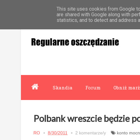
This site uses cookies from Google to 
Strona główna
Współpraca
O mnie
are shared with Google along with per
statistics, and to detect and address 
Skandia
Forum
Obniż marż
Polbank wreszcie będzie p
RO
8/30/2011
2 komentarze/y
konto mocn