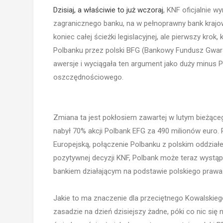
Dzisiaj, a właściwie to już wczoraj
, KNF oficjalnie w
zagranicznego banku, na w pełnoprawny bank krajow
koniec całej ścieżki legislacyjnej, ale pierwszy kr
Polbanku przez polski BFG (Bankowy Fundusz Gwaran
awersje i wyciągała ten argument jako duży minus
oszczędnościowego.
Zmiana ta jest pokłosiem zawartej w lutym bieżąceg
nabył 70% akcji Polbank EFG za 490 milionów euro.
Europejską, połączenie Polbanku z polskim oddziałe
pozytywnej decyzji KNF, Polbank może teraz wystąpi
bankiem działającym na podstawie polskiego prawa
Jakie to ma znaczenie dla przeciętnego Kowalski
zasadzie na dzień dzisiejszy żadne, póki co nic się 