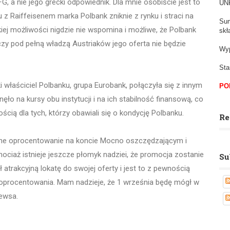
, a nie jego grecki odpowiednik. Dla mnie osobiście jest to
UNK
 z Raiffeisenem marka Polbank zniknie z rynku i straci na
Sum
kiej możliwości nigdzie nie wspomina i możliwe, że Polbank
skł
czy pod pełną władzą Austriaków jego oferta nie będzie
Wyp
Sta
i właściciel Polbanku, grupa Eurobank, połączyła się z innym
PO
o na kursy obu instytucji i na ich stabilność finansową, co
ią dla tych, którzy obawiali się o kondycję Polbanku.
Re
yjne oprocentowanie na koncie Mocno oszczędzającym i
ociaż istnieje jeszcze płomyk nadziei, że promocja zostanie
Su
 atrakcyjną lokatę do swojej oferty i jest to z pewnością
i oprocentowania. Mam nadzieje, że 1 września będę mógł w
newsa.