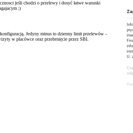
Za
Inf
pry
inw
Fin
inf
ins
U. 
Czy
od
Aut