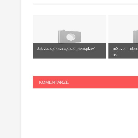
Jak zacząć oszczędzać pieniądze?
mSaver - obec
os...
KOMENTARZE