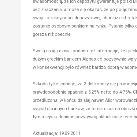
świadomością, że ich depozytu gwarantuje polski BFG
bez znaczenia, a może się okazać, że po połączeniu
swojej atrakcyjności depozytowej, chociaż nikt o ta
zostanie osobnym bankiem na rynku. Pytanie tylko 
gorsza niż obecnie.
Swoją drogą dzisiaj podano też informacje, że greck
dużym greckim bankiem Alphas co pozytywnie wpłynęł
w konsekwencji było również bardzo dobrą wiadomośc
Szkoda tylko jednego, za 2 dni kończy się promoc
prawdopodobnie spadnie z 5.25% netto do 4.75%. Ch
przedłużona, w końcu dzisiaj nawet Alior wprowadził
sygnał dla innych banków, że to nie czas na obniżk
tym miejscu dopisać pozytywną aktualizację tego 
Aktualizacja: 19.09.2011