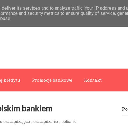
deliver its services and to analyze traffic. Your IP address and 
formance and security metrics to ensure quality of service, gen
abuse.
ę kredytu
Promocje bankowe
Kontakt
olskim bankiem
Po
o oszczędzajęce
,
oszczędzanie
,
polbank