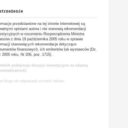
strzeżenie
ormacje przedstawione na tej stronie internetowej są
watnymi opiniami autora i nie stanowią rekomendacji
estycyjnych w rozumieniu Rozporządzenia Ministra
ansów z dnia 19 października 2005 roku w sprawie
ormacji stanowiących rekomendacje dotyczące
trumentów finansowych, ich emitentów lub wystawców (Dz.
z 2005 roku, Nr 206, poz. 1715) .
telnik podejmuje decyzje inwestycyjne na własną
powiedzialność.
or bloga nie odpowiada za treść reklam.