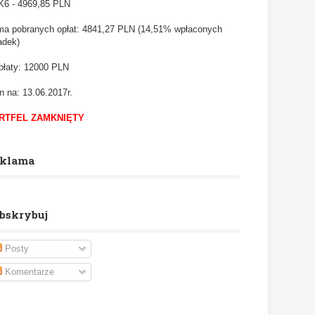
6 - 4969,85
PLN
a pobranych opłat: 4841,27 PLN (14,51% wpłaconych
adek)
łaty: 12000 PLN
n na: 13.06.2017r.
RTFEL ZAMKNIĘTY
klama
bskrybuj
Posty
Komentarze