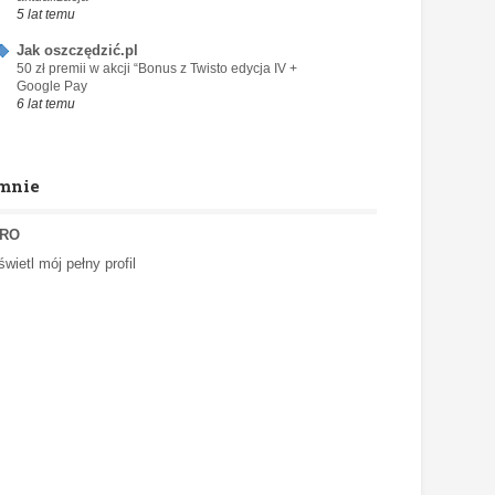
5 lat temu
Jak oszczędzić.pl
50 zł premii w akcji “Bonus z Twisto edycja IV +
Google Pay
6 lat temu
mnie
RO
wietl mój pełny profil