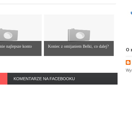
nie najlepsze konto
Koniec z omijaniem Belki, co dalej?
O 
Wyś
KOMENTARZE NA FACEBOOKU