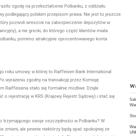
yraziło zgodę na przekształcenie Polbanku, z oddziału
y podlegający polskim przepisom prawa. Nie jest to jeszcze
ok, który pozwoli wreszcie na zabezpieczenie depozytów w
cyjny), a nie grecki, do którego część klientów miała
 Polbanku, pomimo atrakcyjnie oprocentowanego konta
o roku umowy, w której to Raiffeisen Bank International
 Po wyrażeniu zgodny na transakcję przez Komisję
Wa
m Raiffeisena stało się formalnie możliwe. Dzięki
ć o rejestrację w KRS (Krajowy Rejestr Sądowy) i stać się
Sal
.
War
Sto
ego trzymającego swoje oszczędności w Polbanku? W
War
nie zmieni, ale pewnie niektórzy będą spać spokojniej ze
UNK