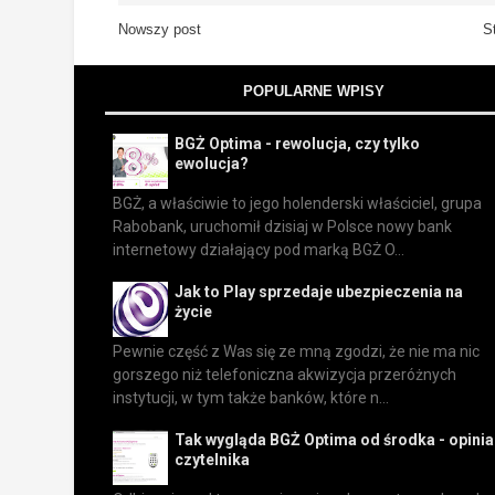
Nowszy post
S
POPULARNE WPISY
BGŻ Optima - rewolucja, czy tylko
ewolucja?
BGŻ, a właściwie to jego holenderski właściciel, grupa
Rabobank, uruchomił dzisiaj w Polsce nowy bank
internetowy działający pod marką BGŻ O...
Jak to Play sprzedaje ubezpieczenia na
życie
Pewnie część z Was się ze mną zgodzi, że nie ma nic
gorszego niż telefoniczna akwizycja przeróżnych
instytucji, w tym także banków, które n...
Tak wygląda BGŻ Optima od środka - opinia
czytelnika