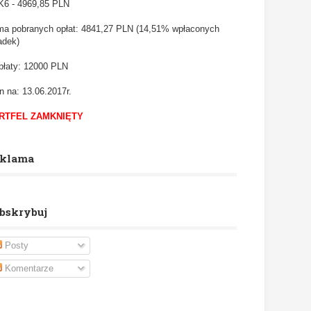
6 - 4969,85
PLN
a pobranych opłat: 4841,27 PLN (14,51% wpłaconych
adek)
łaty: 12000 PLN
n na: 13.06.2017r.
RTFEL ZAMKNIĘTY
klama
bskrybuj
Posty
Komentarze