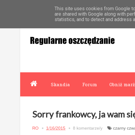
This site uses cookies from Google to 
Strona główna
Współpraca
O mnie
are shared with Google along with per
statistics, and to detect and address 
Skandia
Forum
Obniż marż
Sorry frankowcy, ja wam si
RO
1/16/2015
8 komentarze/y
czarny czw