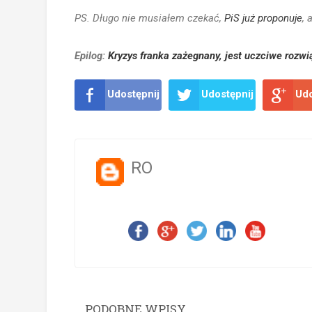
PS. Długo nie musiałem czekać,
PiS już proponuje
, 
Epilog:
Kryzys franka zażegnany, jest uczciwe rozwi
Udostępnij
Udostępnij
Udo
RO
PODOBNE WPISY