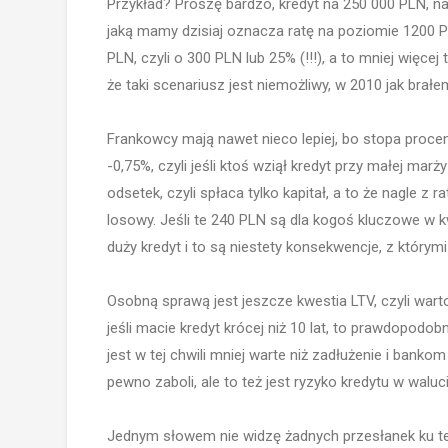
Przykład? Proszę bardzo, kredyt na 250 000 PLN, na 
jaką mamy dzisiaj oznacza ratę na poziomie 1200 
PLN, czyli o 300 PLN lub 25% (!!!), a to mniej więcej
że taki scenariusz jest niemożliwy, w 2010 jak brał
Frankowcy mają nawet nieco lepiej, bo stopa proc
-0,75%, czyli jeśli ktoś wziął kredyt przy małej marż
odsetek, czyli spłaca tylko kapitał, a to że nagle z
losowy. Jeśli te 240 PLN są dla kogoś kluczowe w kw
duży kredyt i to są niestety konsekwencje, z który
Osobną sprawą jest jeszcze kwestia LTV, czyli war
jeśli macie kredyt krócej niż 10 lat, to prawdopodo
jest w tej chwili mniej warte niż zadłużenie i ban
pewno zaboli, ale to też jest ryzyko kredytu w waluc
Jednym słowem nie widzę żadnych przesłanek ku t