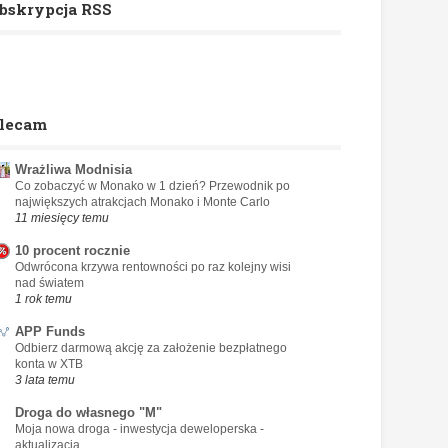
bskrypcja RSS
lecam
Wrażliwa Modnisia
Co zobaczyć w Monako w 1 dzień? Przewodnik po
największych atrakcjach Monako i Monte Carlo
11 miesięcy temu
10 procent rocznie
Odwrócona krzywa rentowności po raz kolejny wisi
nad światem
1 rok temu
APP Funds
Odbierz darmową akcję za założenie bezpłatnego
konta w XTB
3 lata temu
Droga do własnego "M"
Moja nowa droga - inwestycja deweloperska -
aktualizacja