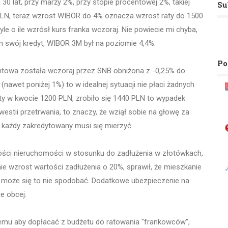
30 lat, przy marży 2%, przy stopie procentowej 2%, takiej
Su
PLN, teraz wzrost WIBOR do 4% oznacza wzrost raty do 1500
 tyle o ile wzrósł kurs franka wczoraj. Nie powiecie mi chyba,
em swój kredyt, WIBOR 3M był na poziomie 4,4%.
Po
entowa została wczoraj przez SNB obniżona z -0,25% do
y (nawet poniżej 1%) to w idealnej sytuacji nie płaci żadnych
 raty w kwocie 1200 PLN, zrobiło się 1440 PLN to wypadek
estii przetrwania, to znaczy, że wziął sobie na głowę za
mi każdy zakredytowany musi się mierzyć.
tości nieruchomości w stosunku do zadłużenia w złotówkach,
bnie wzrost wartości zadłużenia o 20%, sprawił, że mieszkanie
kom może się to nie spodobać. Dodatkowe ubezpieczenie na
ie obcej.
emu aby dopłacać z budżetu do ratowania "frankowców",