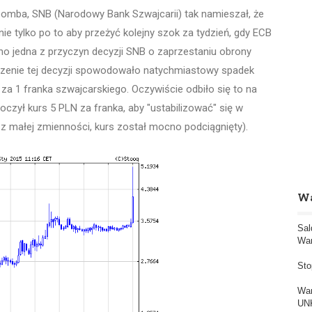
omba, SNB (Narodowy Bank Szwajcarii) tak namieszał, że
wnie tylko po to aby przeżyć kolejny szok za tydzień, gdy ECB
no jedna z przyczyn decyzji SNB o zaprzestaniu obrony
szenie tej decyzji spowodowało natychmiastowy spadek
za 1 franka szwajcarskiego. Oczywiście odbiło się to na
czył kurs 5 PLN za franka, aby "ustabilizować" się w
 z małej zmienności, kurs został mocno podciągnięty).
Wa
Sal
War
Sto
War
UNK