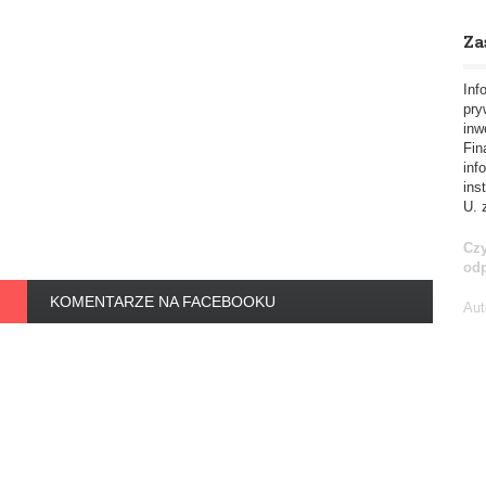
Za
Inf
pry
inw
Fin
inf
ins
U. 
Czy
od
KOMENTARZE NA FACEBOOKU
Aut