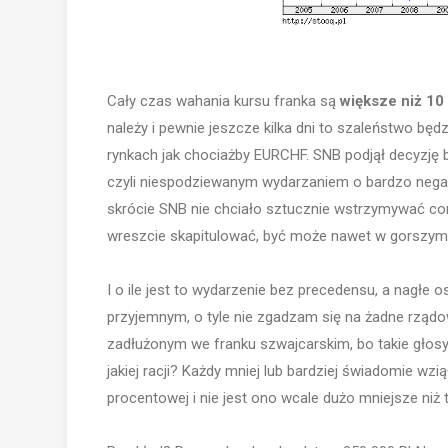
Cały czas wahania kursu franka są
większe niż 10
należy i pewnie jeszcze kilka dni to szaleństwo będz
rynkach jak chociażby EURCHF. SNB podjął decyzję
czyli niespodziewanym wydarzaniem o bardzo neg
skrócie SNB nie chciało sztucznie wstrzymywać cora
wreszcie skapitulować, być może nawet w gorszy
I o ile jest to wydarzenie bez precedensu, a nagłe o
przyjemnym, o tyle nie zgadzam się na żadne rządo
zadłużonym we franku szwajcarskim, bo takie głosy t
jakiej racji? Każdy mniej lub bardziej świadomie wz
procentowej i nie jest ono wcale dużo mniejsze niż