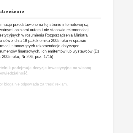
strzeżenie
ormacje przedstawione na tej stronie internetowej są
watnymi opiniami autora i nie stanowią rekomendacji
estycyjnych w rozumieniu Rozporządzenia Ministra
ansów z dnia 19 października 2005 roku w sprawie
ormacji stanowiących rekomendacje dotyczące
trumentów finansowych, ich emitentów lub wystawców (Dz.
z 2005 roku, Nr 206, poz. 1715) .
telnik podejmuje decyzje inwestycyjne na własną
powiedzialność.
or bloga nie odpowiada za treść reklam.