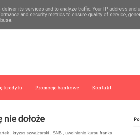
deliver its services and to analyze traffic. Your IP address and 
formance and security metrics to ensure quality of service, gen
abuse.
ę kredytu
Promocje bankowe
Kontakt
ę nie dołoże
Po
artek
,
kryzys szwajcarski
,
SNB
,
uwolnienie kursu franka