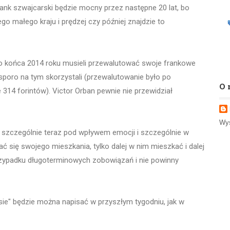
 frank szwajcarski będzie mocny przez następne 20 lat, bo
go małego kraju i prędzej czy później znajdzie to
do końca 2014 roku musieli przewalutować swoje frankowe
y sporo na tym skorzystali (przewalutowanie było po
O 
e 314 forintów). Victor Orban pewnie nie przewidział
Wyś
 szczególnie teraz pod wpływem emocji i szczególnie w
 się swojego mieszkania, tylko dalej w nim mieszkać i dalej
rzypadku długoterminowych zobowiązań i nie powinny
sie" będzie można napisać w przyszłym tygodniu, jak w