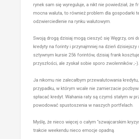
rynek sam się wyreguluje, a nikt nie powiedział, że
mocna waluta, to również problem dla gospodarki te
odzwierciedlenie na rynku walutowym.
Swoją drogą dzisiaj mogą cieszyć się Węgrzy, oni 
kredyty na forinty i przynajmniej na dzień dzisiejsz
sztywnym kursie 256 forintów, dzisiaj frank kosztuj
przyszłości, ale zyskał sobie sporo zwolenników ;-).
Ja nikomu nie zalecałbym przewalutowania kredytu,
przypadku, w którym wcale nie zamierzacie pozbywać
spłacać kredyt. Wahania raty są czymś stałym w p
powodować spustoszenia w naszych portfelach.
Myślę, że nieco więcej o całym "szwajcarskim kryzy
trakcie weekendu nieco emocje opadną.