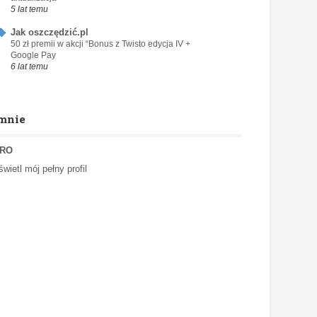
5 lat temu
Jak oszczędzić.pl
50 zł premii w akcji “Bonus z Twisto edycja IV +
Google Pay
6 lat temu
mnie
RO
wietl mój pełny profil