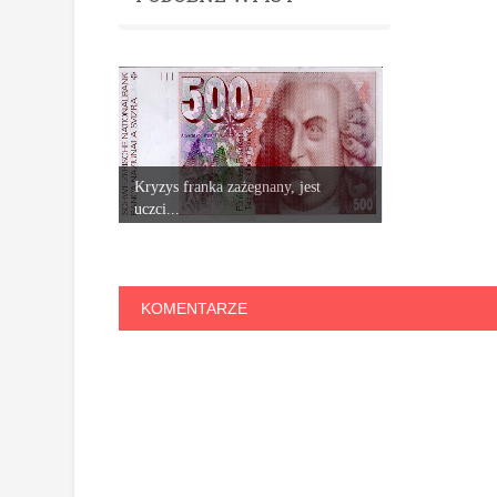
Kryzys franka zażegnany, jest
uczci...
KOMENTARZE