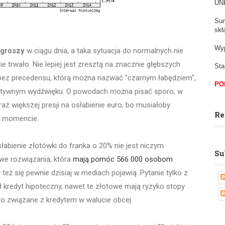
UNK
Sum
skł
Wyp
 groszy
w ciągu dnia, a taka sytuacja do normalnych nie
ie trwało. Nie lepiej jest zresztą na znacznie głębszych
Sta
 bez precedensu, którą można nazwać "czarnym łabędziem",
PO
atywnym wydźwięku. O powodach można pisać sporo, w
z większej presji na osłabienie euro, bo musiałoby
Re
m momencie.
słabienie złotówki do franka o 20% nie jest niczym
Su
we rozwiązania, która
mają pomóc 566 000 osobom
eż się pewnie dzisiaj w mediach pojawią. Pytanie tylko z
iął kredyt hipoteczny, nawet te złotowe mają ryzyko stopy
 to związane z kredytem w walucie obcej.