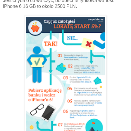
Jest chyba o co walczyć, bo obecnie rynkowa wartość
iPhone 6 16 GB to około 2500 PLN.