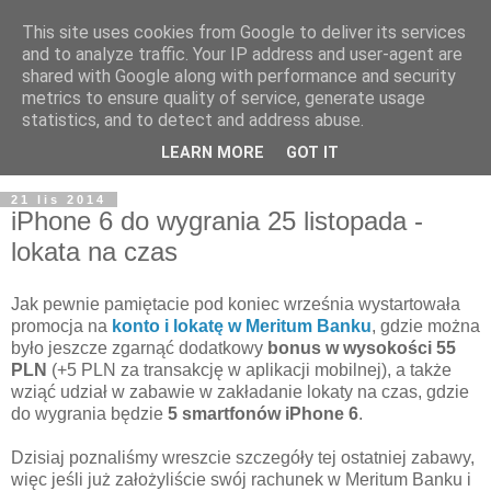
This site uses cookies from Google to deliver its services
and to analyze traffic. Your IP address and user-agent are
shared with Google along with performance and security
metrics to ensure quality of service, generate usage
statistics, and to detect and address abuse.
LEARN MORE
GOT IT
21 lis 2014
iPhone 6 do wygrania 25 listopada -
lokata na czas
Jak pewnie pamiętacie pod koniec września wystartowała
promocja na
konto i lokatę w Meritum Banku
, gdzie można
było jeszcze zgarnąć dodatkowy
bonus w wysokości 55
PLN
(+5 PLN za transakcję w aplikacji mobilnej), a także
wziąć udział w zabawie w zakładanie lokaty na czas, gdzie
do wygrania będzie
5 smartfonów iPhone 6
.
Dzisiaj poznaliśmy wreszcie szczegóły tej ostatniej zabawy,
więc jeśli już założyliście swój rachunek w Meritum Banku i