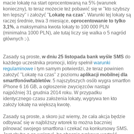
macie lokatę na start oprocentowaną na 5% (warunek
konieczny), to teraz możecie też pobawić się w "kto szybszy
ten lepszy" i założyć "
Lokatę na czas
". Warunki tej lokaty są
raczej średnie, trwa 3 miesiące,
oprocentowanie to tylko
3,1%
, a maksymalna kwota lokaty to 100 000 PLN
(minimalna 1000 PLN), ale tutaj liczy się walka o 5 nagród
głównych ;-).
Zasady są proste,
w dniu 25 listopada
bank wyśle SMS
do
każdego uczestnika promocji, który spełnił
warunki
regulaminowe
i tym samym potwierdzi, że teraz powinien
założyć "Lokatę na czas" z poziomu
aplikacji mobilnej dla
smartfonów/tabletów
. 5 najszybszych osób wygra smartfon
iPhone 6 16 GB, a ogłoszenie zwycięzców nastąpi
najpóźniej 31 grudnia 2014 roku. W przypadku
identycznego czasu założenia lokaty, wygrywa ten kto
założy lokatę na większą kwotę.
Zasady są proste, a skoro już wiemy, że cała akcja będzie
odbywać się w najbliższy wtorek to można baczniej
pilnować swojego smartfona i czekać na konkursowy SMS.