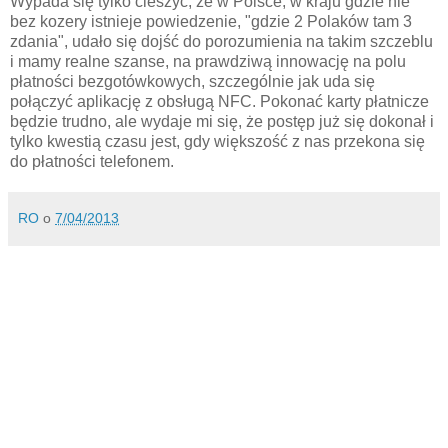
Wypada się tylko cieszyć, że w Polsce, w kraju gdzie nie
bez kozery istnieje powiedzenie, "gdzie 2 Polaków tam 3
zdania", udało się dojść do porozumienia na takim szczeblu
i mamy realne szanse, na prawdziwą innowację na polu
płatności bezgotówkowych, szczególnie jak uda się
połączyć aplikację z obsługą NFC. Pokonać karty płatnicze
będzie trudno, ale wydaje mi się, że postęp już się dokonał i
tylko kwestią czasu jest, gdy większość z nas przekona się
do płatności telefonem.
RO
o
7/04/2013